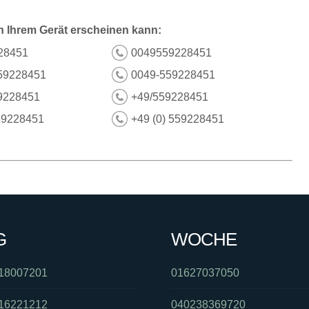
n Ihrem Gerät erscheinen kann:
28451
0049559228451
59228451
0049-559228451
9228451
+49/559228451
59228451
+49 (0) 559228451
G
WOCHE
18007201
01627037050
16221212
040238369720