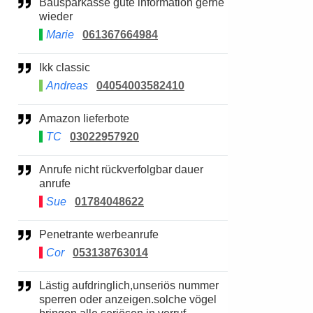
Bausparkasse gute information gerne
wieder
Marie
061367664984
Ikk classic
Andreas
04054003582410
Amazon lieferbote
TC
03022957920
Anrufe nicht rückverfolgbar dauer
anrufe
Sue
01784048622
Penetrante werbeanrufe
Cor
053138763014
Lästig aufdringlich,unseriös nummer
sperren oder anzeigen.solche vögel