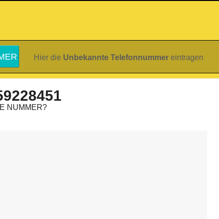
Hier die
Unbekannte Telefonnummer
eintragen
59228451
IE NUMMER?