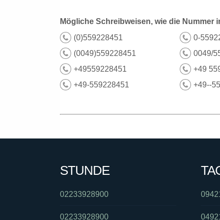
Mögliche Schreibweisen, wie die Nummer i
(0)559228451
0-5592
(0049)559228451
0049/5
+49559228451
+49 55
+49-559228451
+49--5
STUNDE
TA
02233928900
0942
02233928900
0492