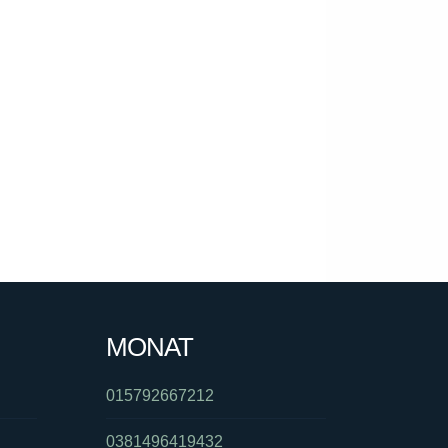
MONAT
015792667212
0381496419432