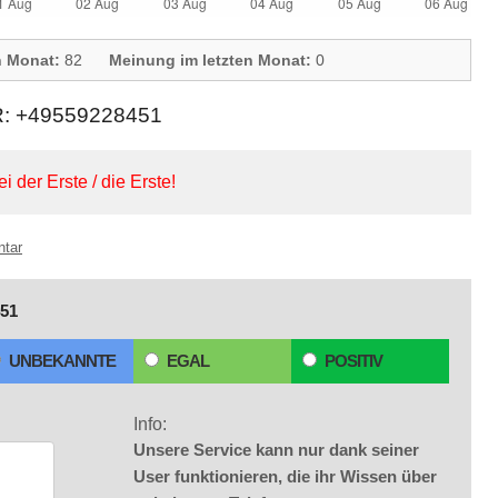
n Monat:
82
Meinung im letzten Monat:
0
 +49559228451
ei der Erste / die Erste!
ntar
51
UNBEKANNTE
EGAL
POSITIV
Info:
Unsere Service kann nur dank seiner
User funktionieren, die ihr Wissen über