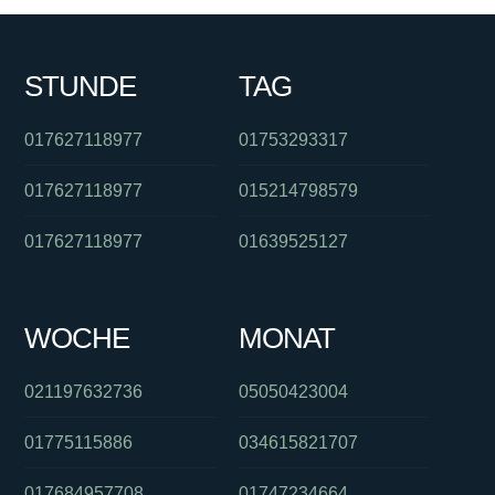
STUNDE
TAG
017627118977
01753293317
017627118977
015214798579
017627118977
01639525127
WOCHE
MONAT
021197632736
05050423004
01775115886
034615821707
017684957708
01747234664