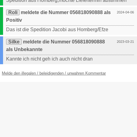
Spedition aus Homberg,möchte Liefertermin abstimmen
Roli
meldete die Nummer 056818090888 als
2024-04-06
Positiv
Das ist die Spedition Jacobi aus Homberg/Efze
Silke
meldete die Nummer 056818090888
2023-03-21
als Unbekannte
Kannte ich nicht geh ich auch nicht dran
Melde den illegalen / beleidigenden / unwahren Kommentar