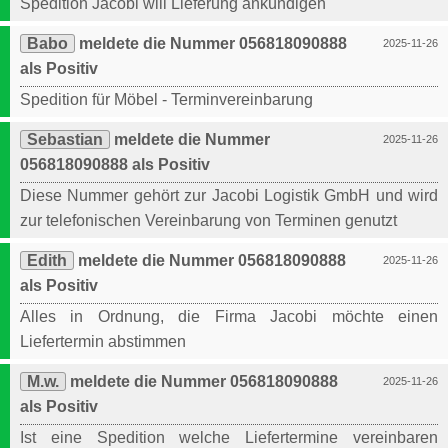
Spedition Jacobi will Lieferung ankündigen
Babo
meldete die Nummer 056818090888
2025-11-26
als Positiv
Spedition für Möbel - Terminvereinbarung
Sebastian
meldete die Nummer
2025-11-26
056818090888 als Positiv
Diese Nummer gehört zur Jacobi Logistik GmbH und wird
zur telefonischen Vereinbarung von Terminen genutzt
Edith
meldete die Nummer 056818090888
2025-11-26
als Positiv
Alles in Ordnung, die Firma Jacobi möchte einen
Liefertermin abstimmen
M.w.
meldete die Nummer 056818090888
2025-11-26
als Positiv
Ist eine Spedition welche Liefertermine vereinbaren