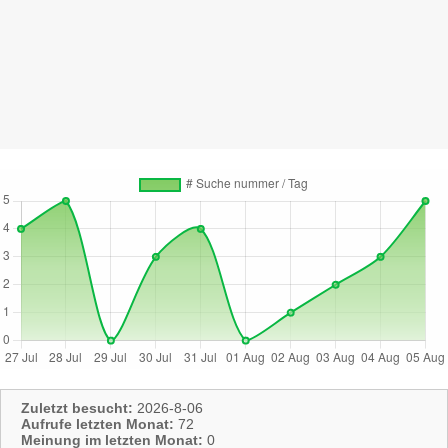
Zuletzt besucht:
2026-8-06
Aufrufe letzten Monat:
72
Meinung im letzten Monat:
0