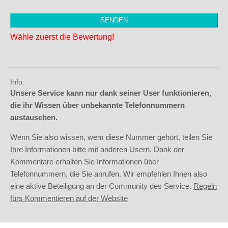
Wähle zuerst die Bewertung!
Info:
Unsere Service kann nur dank seiner User funktionieren,
die ihr Wissen über unbekannte Telefonnummern
austauschen.
Wenn Sie also wissen, wem diese Nummer gehört, teilen Sie
Ihre Informationen bitte mit anderen Usern. Dank der
Kommentare erhalten Sie Informationen über
Telefonnummern, die Sie anrufen. Wir empfehlen Ihnen also
eine aktive Beteiligung an der Community des Service.
Regeln
fürs Kommentieren auf der Website