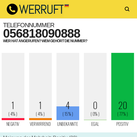
TELEFONNUMMER
056818090888
WER HAT ANGERUFEN? WEM GEHÖRT DIE NUMMER?