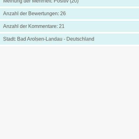
Meinung der Mehrheit: Positiv (20)
Anzahl der Bewertungen: 26
Anzahl der Kommentare: 21
Stadt: Bad Arolsen-Landau - Deutschland