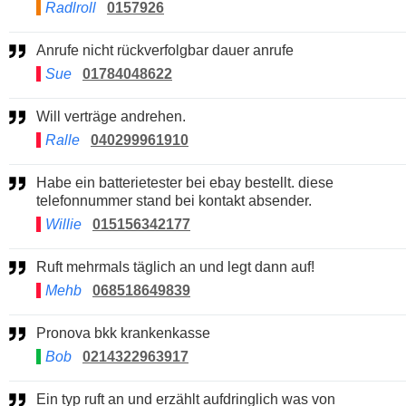
Radlroll
0157926
Anrufe nicht rückverfolgbar dauer anrufe
Sue
01784048622
Will verträge andrehen.
Ralle
040299961910
Habe ein batterietester bei ebay bestellt. diese
telefonnummer stand bei kontakt absender.
Willie
015156342177
Ruft mehrmals täglich an und legt dann auf!
Mehb
068518649839
Pronova bkk krankenkasse
Bob
0214322963917
Ein typ ruft an und erzählt aufdringlich was von