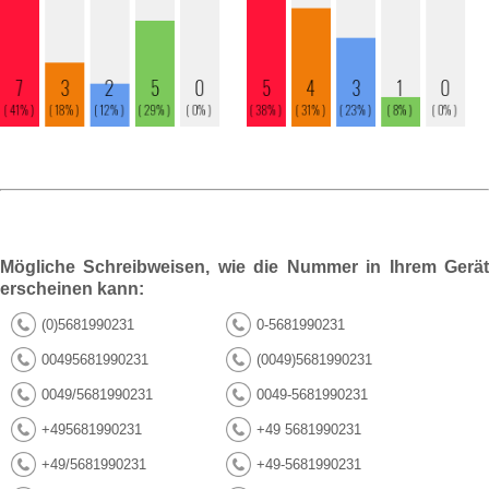
Mögliche Schreibweisen, wie die Nummer in Ihrem Gerät
erscheinen kann:
(0)5681990231
0-5681990231
00495681990231
(0049)5681990231
0049/5681990231
0049-5681990231
+495681990231
+49 5681990231
+49/5681990231
+49-5681990231