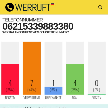
TELEFONNUMMER
06215339883380
WER HAT ANGERUFEN? WEM GEHÖRT DIE NUMMER?