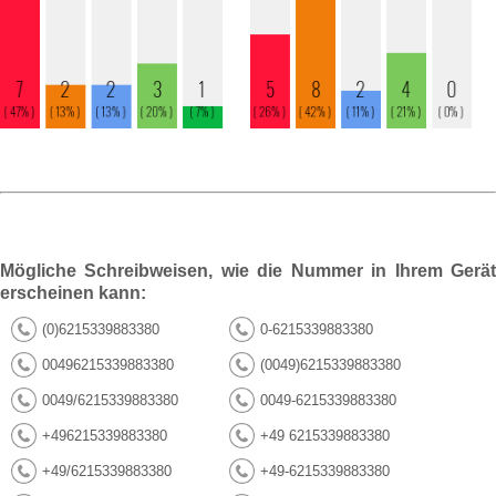
Mögliche Schreibweisen, wie die Nummer in Ihrem Gerät
erscheinen kann:
(0)6215339883380
0-6215339883380
00496215339883380
(0049)6215339883380
0049/6215339883380
0049-6215339883380
+496215339883380
+49 6215339883380
+49/6215339883380
+49-6215339883380