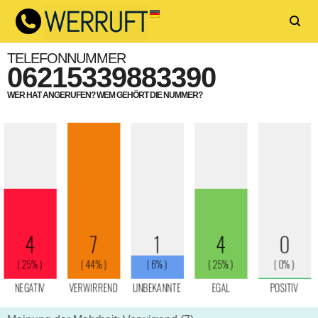
TELEFONNUMMER
06215339883390
WER HAT ANGERUFEN? WEM GEHÖRT DIE NUMMER?