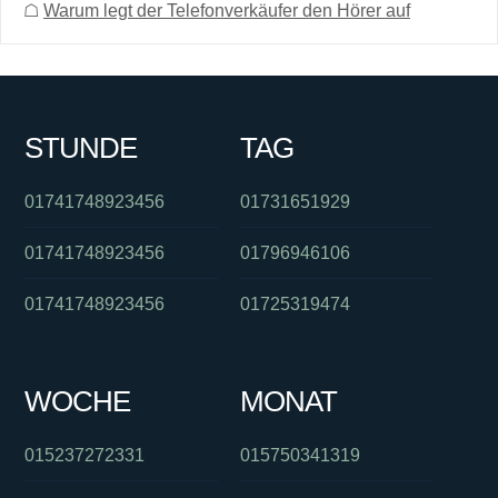
☖
Warum legt der Telefonverkäufer den Hörer auf
STUNDE
TAG
01741748923456
01731651929
01741748923456
01796946106
01741748923456
01725319474
WOCHE
MONAT
015237272331
015750341319