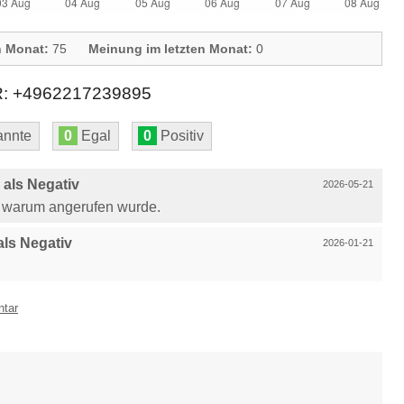
n Monat:
75
Meinung im letzten Monat:
0
+4962217239895
nnte
0
Egal
0
Positiv
als Negativ
2026-05-21
t warum angerufen wurde.
ls Negativ
2026-01-21
ntar