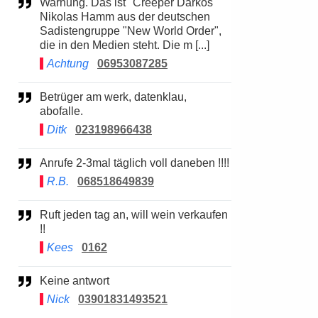
Warnung. Das ist "Creeper Darkos"
Nikolas Hamm aus der deutschen
Sadistengruppe "New World Order",
die in den Medien steht. Die m [...]
Achtung
06953087285
Betrüger am werk, datenklau,
abofalle.
Ditk
023198966438
Anrufe 2-3mal täglich voll daneben !!!!
R.B.
068518649839
Ruft jeden tag an, will wein verkaufen
!!
Kees
0162
Keine antwort
Nick
03901831493521