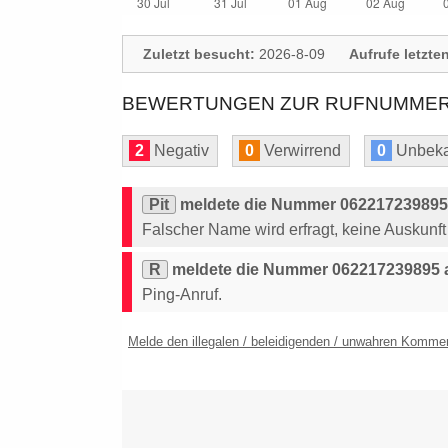
Zuletzt besucht:
2026-8-09
Aufrufe letzte
BEWERTUNGEN ZUR RUFNUMMER: 
2
Negativ
0
Verwirrend
0
Unbeka
Pit
meldete die Nummer 062217239895 
Falscher Name wird erfragt, keine Auskunf
R
meldete die Nummer 062217239895 a
Ping-Anruf.
Melde den illegalen / beleidigenden / unwahren Komme