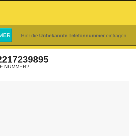
Hier die
Unbekannte Telefonnummer
eintragen
2217239895
IE NUMMER?