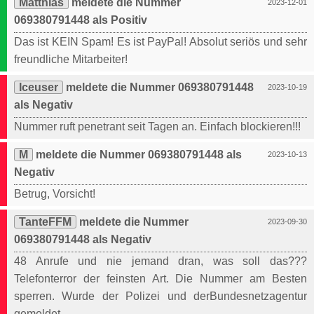
Matthias
meldete die Nummer
2023-12-01
069380791448 als Positiv
Das ist KEIN Spam! Es ist PayPal! Absolut seriös und sehr
freundliche Mitarbeiter!
Iceuser
meldete die Nummer 069380791448
2023-10-19
als Negativ
Nummer ruft penetrant seit Tagen an. Einfach blockieren!!!
M
meldete die Nummer 069380791448 als
2023-10-13
Negativ
Betrug, Vorsicht!
TanteFFM
meldete die Nummer
2023-09-30
069380791448 als Negativ
48 Anrufe und nie jemand dran, was soll das???
Telefonterror der feinsten Art. Die Nummer am Besten
sperren. Wurde der Polizei und derBundesnetzagentur
gemeldet.