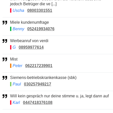
jedoch Betrüger die ve [...]
Uscha
08003301551
Miele kundenumfrage
Benny
052419934076
Werbeanruf von verdi
G
08959977614
Mist
Peter
062217239901
Siemens-betriebskrankenkasse (sbk)
Paul
030257949217
Will kein gespräch nur deine stimme u. ja, legt dann auf
Karl
0447418376108