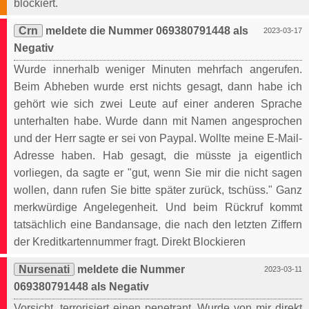
blockiert.
Crn
meldete die Nummer 069380791448 als
2023-03-17
Negativ
Wurde innerhalb weniger Minuten mehrfach angerufen.
Beim Abheben wurde erst nichts gesagt, dann habe ich
gehört wie sich zwei Leute auf einer anderen Sprache
unterhalten habe. Wurde dann mit Namen angesprochen
und der Herr sagte er sei von Paypal. Wollte meine E-Mail-
Adresse haben. Hab gesagt, die müsste ja eigentlich
vorliegen, da sagte er "gut, wenn Sie mir die nicht sagen
wollen, dann rufen Sie bitte später zurück, tschüss." Ganz
merkwürdige Angelegenheit. Und beim Rückruf kommt
tatsächlich eine Bandansage, die nach den letzten Ziffern
der Kreditkartennummer fragt. Direkt Blockieren
Nursenati
meldete die Nummer
2023-03-11
069380791448 als Negativ
Vorsicht, terrorisiert einen penetrant. Wurde von mir direkt