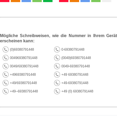
Mögliche Schreibweisen, wie die Nummer in Ihrem Gerät
erscheinen kann:
(0)69380791448
0-69380791448
004969380791448
(0049)69380791448
0049/69380791448
0049-69380791448
+4969380791448
+49 69380791448
+49/69380791448
+49-69380791448
+49--69380791448
+49 (0) 69380791448