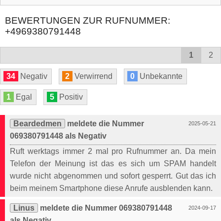
BEWERTUNGEN ZUR RUFNUMMER:
+4969380791448
1
2
34
Negativ
2
Verwirrend
0
Unbekannte
1
Egal
5
Positiv
Beardedmen
meldete die Nummer
2025-05-21
069380791448 als Negativ
Ruft werktags immer 2 mal pro Rufnummer an. Da mein
Telefon der Meinung ist das es sich um SPAM handelt
wurde nicht abgenommen und sofort gesperrt. Gut das ich
beim meinem Smartphone diese Anrufe ausblenden kann.
Linus
meldete die Nummer 069380791448
2024-09-17
als Negativ