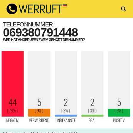
TELEFONNUMMER
069380791448
WER HAT ANGERUFEN? WEM GEHÖRT DIE NUMMER?