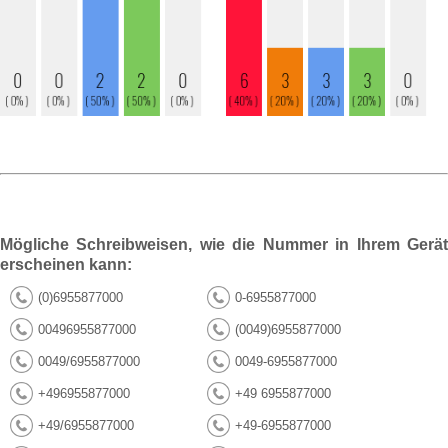
Mögliche Schreibweisen, wie die Nummer in Ihrem Gerät
erscheinen kann:
(0)6955877000
0-6955877000
00496955877000
(0049)6955877000
0049/6955877000
0049-6955877000
+496955877000
+49 6955877000
+49/6955877000
+49-6955877000