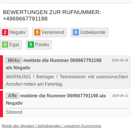
BEWERTUNGEN ZUR RUFNUMMER:
+4969667791198
2
Negativ
0
Verwirrend
0
Unbekannte
0
Egal
0
Positiv
Mirko
meldete die Nummer 069667791198
2025-06-19
als Negativ
WARNUNG ! Betrüger ! Terrorisieren mit unerwünschten
Anrufen mitten am Feiertag.
Affe
meldete die Nummer 069667791198 als
2025-06-11
Negativ
Störend
Melde den illegalen / beleidigenden / unwahren Kommentar