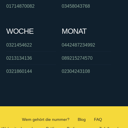
01714870082
03458043768
WOCHE
MONAT
0321454622
0442487234992
0213134136
089215274570
0321860144
02304243108
Wem gehört die nummer?
Blog
FAQ