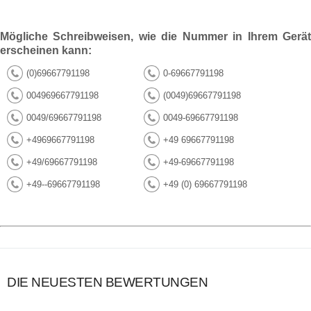
Mögliche Schreibweisen, wie die Nummer in Ihrem Gerät
erscheinen kann:
(0)69667791198
0-69667791198
004969667791198
(0049)69667791198
0049/69667791198
0049-69667791198
+4969667791198
+49 69667791198
+49/69667791198
+49-69667791198
+49--69667791198
+49 (0) 69667791198
DIE NEUESTEN BEWERTUNGEN