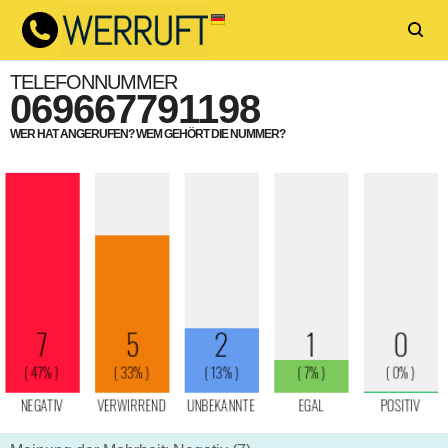
TELEFONNUMMER
069667791198
WER HAT ANGERUFEN? WEM GEHÖRT DIE NUMMER?