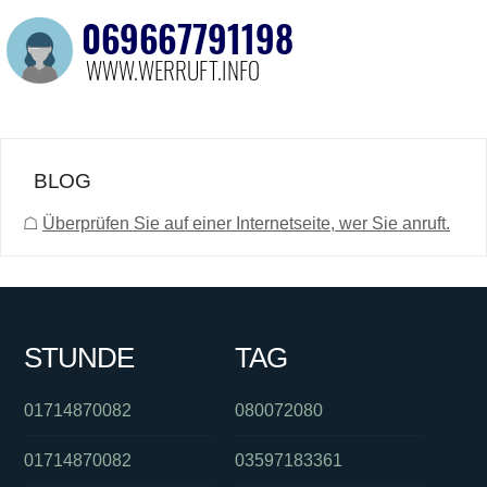
BLOG
☖
Überprüfen Sie auf einer Internetseite, wer Sie anruft.
STUNDE
TAG
01714870082
080072080
01714870082
03597183361