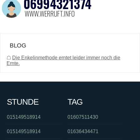
BLOG
☖
Die Enkelinmethode erntet leider immer noch die
Ernte.
STUNDE
TAG
015149518914
01607511430
015149518914
01636434471