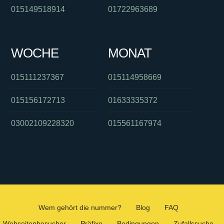
015149518914
01722963689
WOCHE
MONAT
015111237367
015114958669
015156172713
01633335372
03002109228320
015561167974
Wem gehört die nummer?
Blog
FAQ
Webseitenbesucher
Präfixe
Bedingungen
Zufallssuche