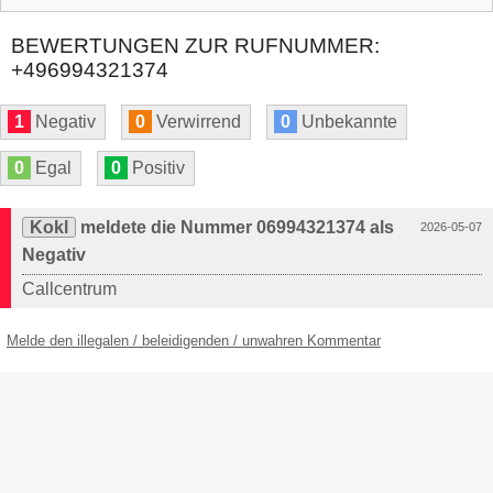
BEWERTUNGEN ZUR RUFNUMMER:
+496994321374
1
Negativ
0
Verwirrend
0
Unbekannte
0
Egal
0
Positiv
Kokl
meldete die Nummer 06994321374 als
2026-05-07
Negativ
Callcentrum
Melde den illegalen / beleidigenden / unwahren Kommentar