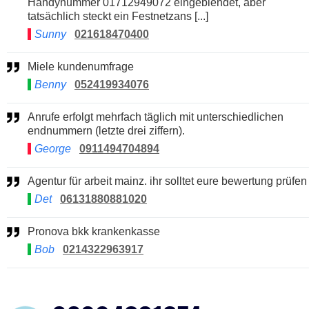
Handynummer 01712949072 eingeblendet, aber
tatsächlich steckt ein Festnetzans [...]
Sunny
021618470400
Miele kundenumfrage
Benny
052419934076
Anrufe erfolgt mehrfach täglich mit unterschiedlichen
endnummern (letzte drei ziffern).
George
0911494704894
Agentur für arbeit mainz. ihr solltet eure bewertung prüfen
Det
06131880881020
Pronova bkk krankenkasse
Bob
0214322963917