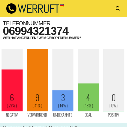
TELEFONNUMMER
06994321374
WER HAT ANGERUFEN? WEM GEHÖRT DIE NUMMER?