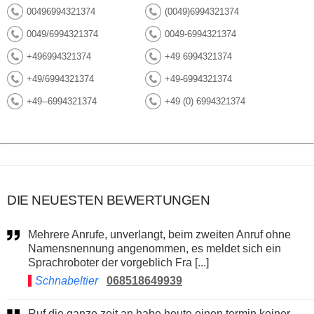
00496994321374
(0049)6994321374
0049/6994321374
0049-6994321374
+496994321374
+49 6994321374
+49/6994321374
+49-6994321374
+49--6994321374
+49 (0) 6994321374
DIE NEUESTEN BEWERTUNGEN
Mehrere Anrufe, unverlangt, beim zweiten Anruf ohne
Namensnennung angenommen, es meldet sich ein
Sprachroboter der vorgeblich Fra [...]
Schnabeltier
068518649939
Ruf die ganze zeit an habe heute einen termin keiner