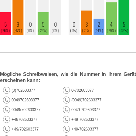
Mögliche Schreibweisen, wie die Nummer in Ihrem Gerät
erscheinen kann:
(0)702603377
0-702603377
0049702603377
(0049)702603377
0049/702603377
0049-702603377
+49702603377
+49 702603377
+49/702603377
+49-702603377