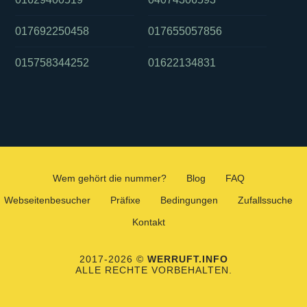
017692250458
017655057856
015758344252
01622134831
Wem gehört die nummer?
Blog
FAQ
Webseitenbesucher
Präfixe
Bedingungen
Zufallssuche
Kontakt
2017-2026 ©
WERRUFT.INFO
ALLE RECHTE VORBEHALTEN.