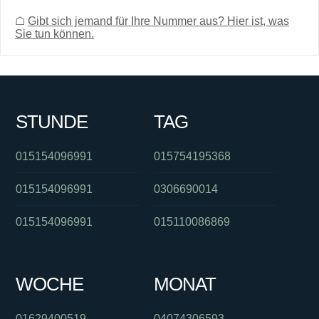
☖
Gibt sich jemand für Ihre Nummer aus? Hier ist, was
Sie tun können.
STUNDE
TAG
015154096991
015754195368
015154096991
0306690014
015154096991
015110086869
WOCHE
MONAT
01629400519
04074306593