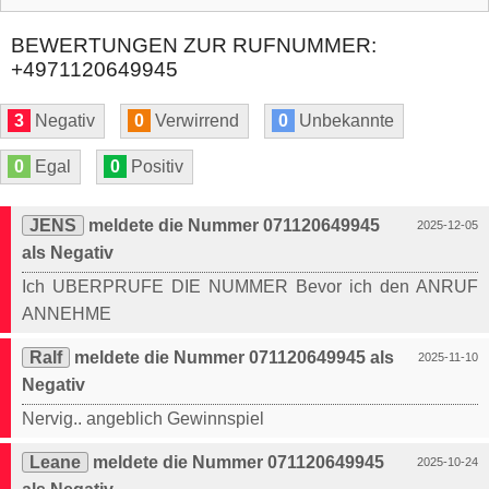
BEWERTUNGEN ZUR RUFNUMMER:
+4971120649945
3
Negativ
0
Verwirrend
0
Unbekannte
0
Egal
0
Positiv
JENS
meldete die Nummer 071120649945
2025-12-05
als Negativ
Ich UBERPRUFE DIE NUMMER Bevor ich den ANRUF
ANNEHME
Ralf
meldete die Nummer 071120649945 als
2025-11-10
Negativ
Nervig.. angeblich Gewinnspiel
Leane
meldete die Nummer 071120649945
2025-10-24