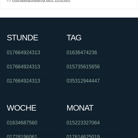
STUNDE
TAG
017664924313
01636474236
017664924313
015735615656
017664924313
035312944447
WOCHE
MONAT
01634687560
015223327064
01728196061
017614625019