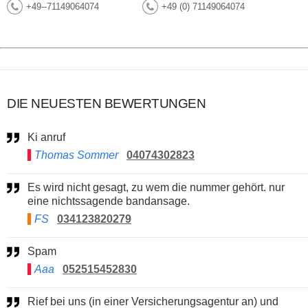
+49--71149064074
+49 (0) 71149064074
DIE NEUESTEN BEWERTUNGEN
Ki anruf
Thomas Sommer
04074302823
Es wird nicht gesagt, zu wem die nummer gehört. nur
eine nichtssagende bandansage.
FS
034123820279
Spam
Aaa
052515452830
Rief bei uns (in einer Versicherungsagentur an) und