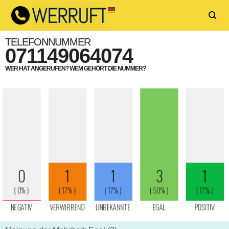
TELEFONNUMMER
071149064074
WER HAT ANGERUFEN? WEM GEHÖRT DIE NUMMER?