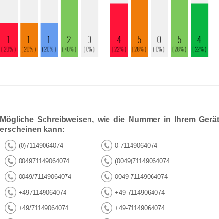
Mögliche Schreibweisen, wie die Nummer in Ihrem Gerät
erscheinen kann:
(0)71149064074
0-71149064074
004971149064074
(0049)71149064074
0049/71149064074
0049-71149064074
+4971149064074
+49 71149064074
+49/71149064074
+49-71149064074