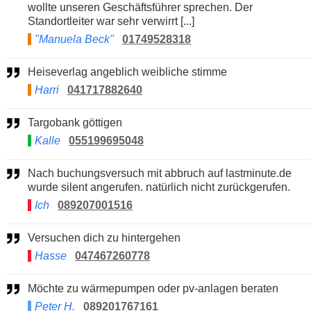
wollte unseren Geschäftsführer sprechen. Der
Standortleiter war sehr verwirrt [...]
"Manuela Beck"
01749528318
Heiseverlag angeblich weibliche stimme
Harri
041717882640
Targobank göttigen
Kalle
055199695048
Nach buchungsversuch mit abbruch auf lastminute.de
wurde silent angerufen. natürlich nicht zurückgerufen.
Ich
089207001516
Versuchen dich zu hintergehen
Hasse
047467260778
Möchte zu wärmepumpen oder pv-anlagen beraten
Peter H.
089201767161