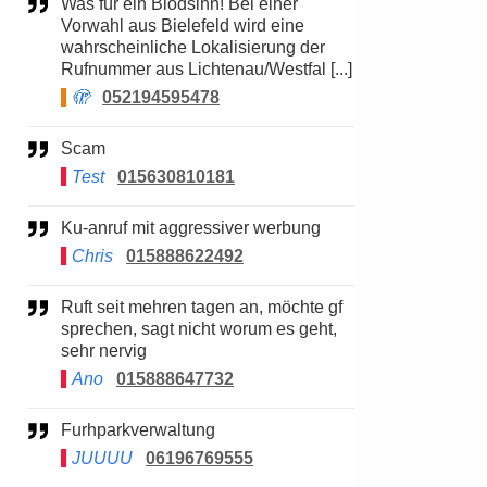
Was für ein Blödsinn! Bei einer
Vorwahl aus Bielefeld wird eine
wahrscheinliche Lokalisierung der
Rufnummer aus Lichtenau/Westfal [...]
🫣
052194595478
Scam
Test
015630810181
Ku-anruf mit aggressiver werbung
Chris
015888622492
Ruft seit mehren tagen an, möchte gf
sprechen, sagt nicht worum es geht,
sehr nervig
Ano
015888647732
Furhparkverwaltung
JUUUU
06196769555