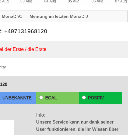
n Monat:
91
Meinung im letzten Monat:
0
 +497131968120
ei der Erste / die Erste!
ntar
120
UNBEKANNTE
EGAL
POSITIV
Info:
Unsere Service kann nur dank seiner
User funktionieren, die ihr Wissen über