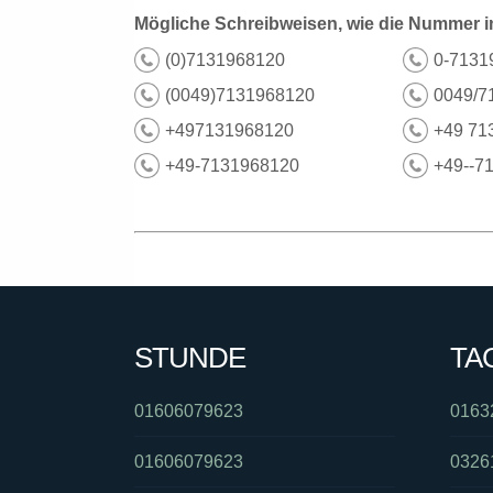
Mögliche Schreibweisen, wie die Nummer i
(0)7131968120
0-7131
(0049)7131968120
0049/7
+497131968120
+49 71
+49-7131968120
+49--7
STUNDE
TA
01606079623
0163
01606079623
0326