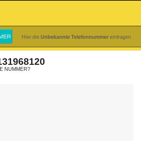
Hier die
Unbekannte Telefonnummer
eintragen
131968120
IE NUMMER?