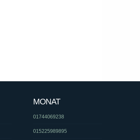
MONAT
01744069238
015225989895