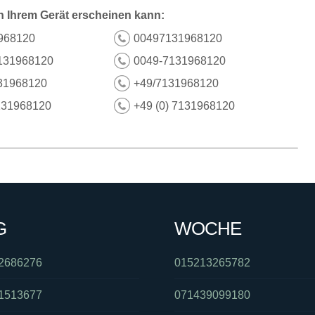
n Ihrem Gerät erscheinen kann:
968120
00497131968120
131968120
0049-7131968120
31968120
+49/7131968120
131968120
+49 (0) 7131968120
G
WOCHE
2686276
015213265782
1513677
071439099180