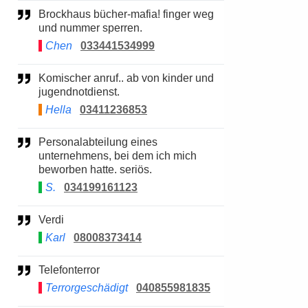
Brockhaus bücher-mafia! finger weg
und nummer sperren.
Chen
033441534999
Komischer anruf.. ab von kinder und
jugendnotdienst.
Hella
03411236853
Personalabteilung eines
unternehmens, bei dem ich mich
beworben hatte. seriös.
S.
034199161123
Verdi
Karl
08008373414
Telefonterror
Terrorgeschädigt
040855981835