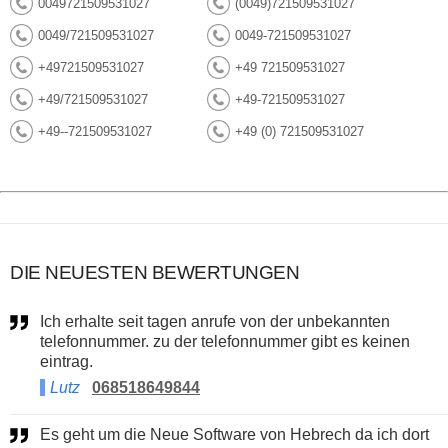
0049721509531027
(0049)721509531027
0049/721509531027
0049-721509531027
+49721509531027
+49 721509531027
+49/721509531027
+49-721509531027
+49--721509531027
+49 (0) 721509531027
DIE NEUESTEN BEWERTUNGEN
Ich erhalte seit tagen anrufe von der unbekannten
telefonnummer. zu der telefonnummer gibt es keinen
eintrag.
Lutz
068518649844
Es geht um die Neue Software von Hebrech da ich dort