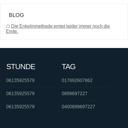
BLOG
☖
Die Enkelinmethode erntet leider immer noch die
Ernte.
STUNDE
TAG
06135925579
017692607862
06135925579
0899697227
06135925579
0400899697227