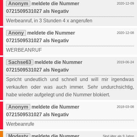
Anonym
meldete die Nummer
2020-12-09
0721509531027 als Negativ
Werbeanruf, in 3 Stunden 4 x angerufen
Anony
meldete die Nummer
2020-12-08
0721509531027 als Negativ
WERBEANRUF
Sachse63
meldete die Nummer
2019-06-24
0721509531027 als Negativ
Spricht undeutlich und schnell und will mir irgendwas
verkaufen oder was auch immer. Sehr undurchsichtig,
habe wieder aufgelegt und die Nummer blokiert.
Anonym
meldete die Nummer
2018-03-08
0721509531027 als Negativ
Werbeanrufe
Modesty
meldete die Nummer
Sind älter als 9 Jahre