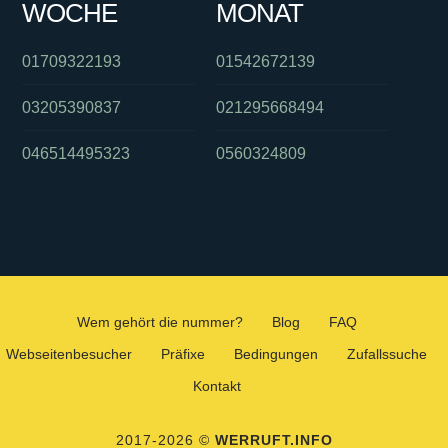
WOCHE
MONAT
01709322193
01542672139
03205390837
021295668494
046514495323
0560324809
Wem gehört die nummer?
Blog
FAQ
Webseitenbesucher
Präfixe
Bedingungen
Zufallssuche
Kontakt
2017-2026 ©
WERRUFT.INFO