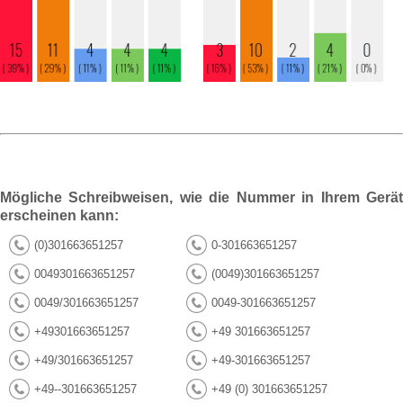
Mögliche Schreibweisen, wie die Nummer in Ihrem Gerät
erscheinen kann:
(0)301663651257
0-301663651257
0049301663651257
(0049)301663651257
0049/301663651257
0049-301663651257
+49301663651257
+49 301663651257
+49/301663651257
+49-301663651257
+49--301663651257
+49 (0) 301663651257