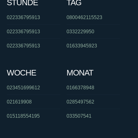
STUNDE
TAG
022336795913
0800462115523
022336795913
0332229950
022336795913
01633945923
WOCHE
MONAT
023451699612
0166378948
021619908
0285497562
015118554195
033507541