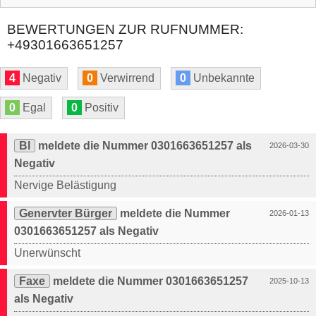
BEWERTUNGEN ZUR RUFNUMMER:
+49301663651257
4
Negativ
0
Verwirrend
0
Unbekannte
0
Egal
0
Positiv
Bl
meldete die Nummer 0301663651257 als
2026-03-30
Negativ
Nervige Belästigung
Genervter Bürger
meldete die Nummer
2026-01-13
0301663651257 als Negativ
Unerwünscht
Faxe
meldete die Nummer 0301663651257
2025-10-13
als Negativ