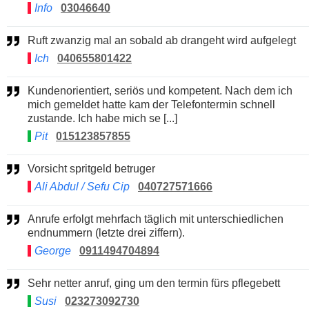
Info
03046640
Ruft zwanzig mal an sobald ab drangeht wird aufgelegt
Ich
040655801422
Kundenorientiert, seriös und kompetent. Nach dem ich
mich gemeldet hatte kam der Telefontermin schnell
zustande. Ich habe mich se [...]
Pit
015123857855
Vorsicht spritgeld betruger
Ali Abdul / Sefu Cip
040727571666
Anrufe erfolgt mehrfach täglich mit unterschiedlichen
endnummern (letzte drei ziffern).
George
0911494704894
Sehr netter anruf, ging um den termin fürs pflegebett
Susi
023273092730