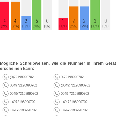
Mögliche Schreibweisen, wie die Nummer in Ihrem Gerät
erscheinen kann:
(0)72198990702
0-72198990702
004972198990702
(0049)72198990702
0049/72198990702
0049-72198990702
+4972198990702
+49 72198990702
+49/72198990702
+49-72198990702