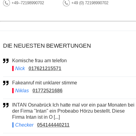
+49--72198990702
+49 (0) 72198990702
DIE NEUESTEN BEWERTUNGEN
Komische frau am telefon
Nick
017621215571
Fakeanruf mit unklarer stimme
Niklas
01772521686
INTAN Osnabrück Ich hatte mal vor ein paar Monaten bei
der Firma "Intan" ein Probeabo Hörzu bestellt. Diese
Firma Intan ist in O [...]
Checker
054144440211