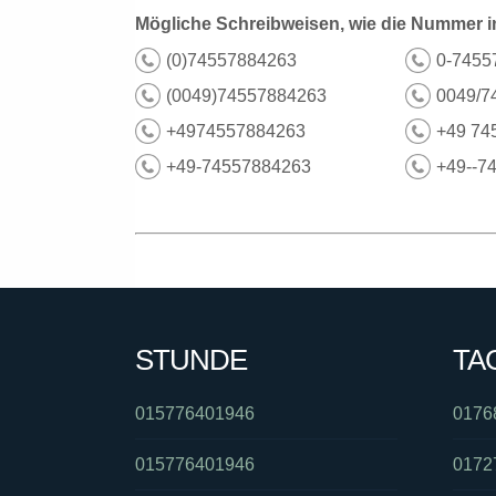
Mögliche Schreibweisen, wie die Nummer i
(0)74557884263
0-7455
(0049)74557884263
0049/7
+4974557884263
+49 74
+49-74557884263
+49--7
STUNDE
TA
015776401946
0176
015776401946
0172