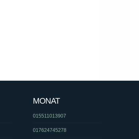
MONAT
015511013907
017624745278