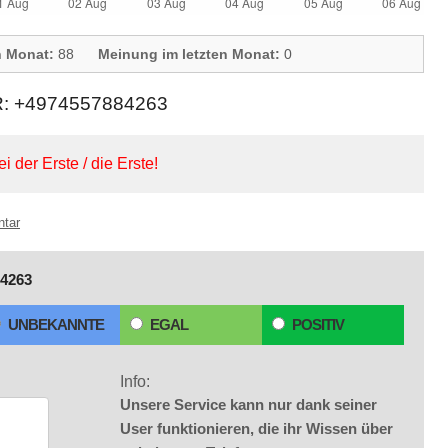
n Monat:
88
Meinung im letzten Monat:
0
+4974557884263
ei der Erste / die Erste!
ntar
4263
UNBEKANNTE
EGAL
POSITIV
Info:
Unsere Service kann nur dank seiner
User funktionieren, die ihr Wissen über