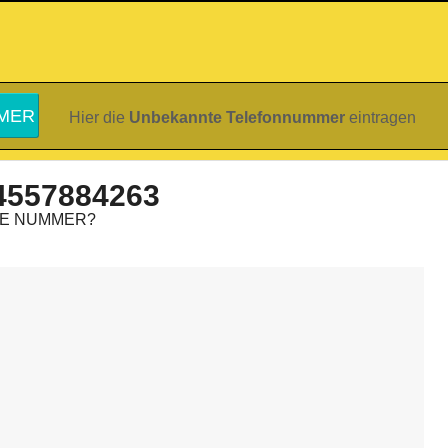
Hier die
Unbekannte Telefonnummer
eintragen
4557884263
IE NUMMER?