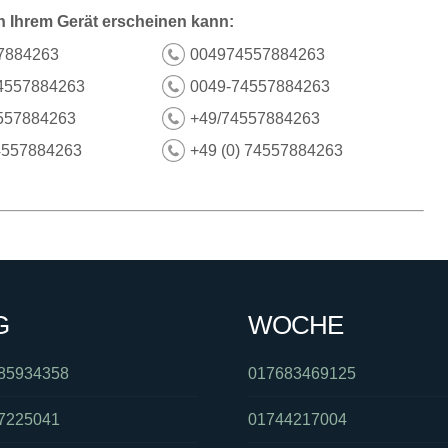
n Ihrem Gerät erscheinen kann:
7884263
004974557884263
4557884263
0049-74557884263
557884263
+49/74557884263
4557884263
+49 (0) 74557884263
G
WOCHE
85934358
017683469125
7225041
01744217004