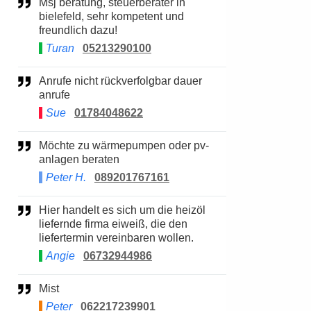
Msj beratung, steuerberater in
bielefeld, sehr kompetent und
freundlich dazu!
Turan
05213290100
Anrufe nicht rückverfolgbar dauer
anrufe
Sue
01784048622
Möchte zu wärmepumpen oder pv-
anlagen beraten
Peter H.
089201767161
Hier handelt es sich um die heizöl
liefernde firma eiweiß, die den
liefertermin vereinbaren wollen.
Angie
06732944986
Mist
Peter
062217239901