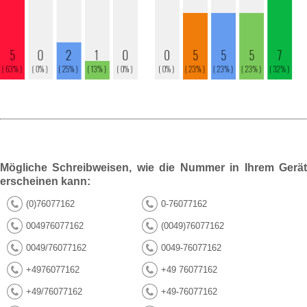
Mögliche Schreibweisen, wie die Nummer in Ihrem Gerät
erscheinen kann:
(0)76077162
0-76077162
004976077162
(0049)76077162
0049/76077162
0049-76077162
+4976077162
+49 76077162
+49/76077162
+49-76077162