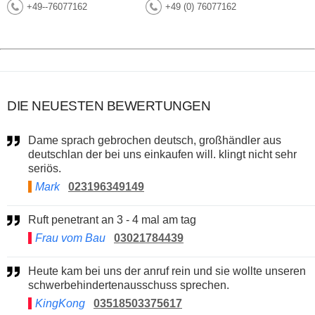
+49--76077162
+49 (0) 76077162
DIE NEUESTEN BEWERTUNGEN
Dame sprach gebrochen deutsch, großhändler aus
deutschlan der bei uns einkaufen will. klingt nicht sehr
seriös.
Mark
023196349149
Ruft penetrant an 3 - 4 mal am tag
Frau vom Bau
03021784439
Heute kam bei uns der anruf rein und sie wollte unseren
schwerbehindertenausschuss sprechen.
KingKong
03518503375617