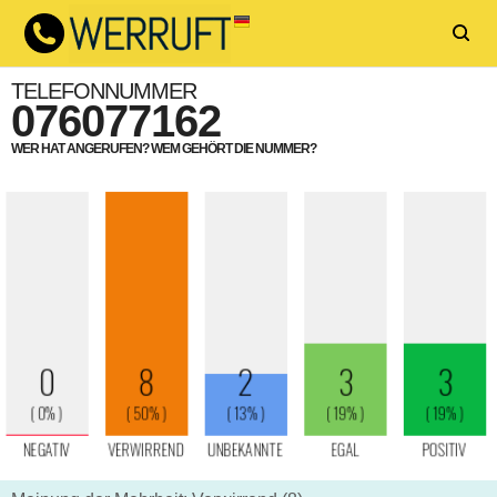
TELEFONNUMMER
076077162
WER HAT ANGERUFEN? WEM GEHÖRT DIE NUMMER?