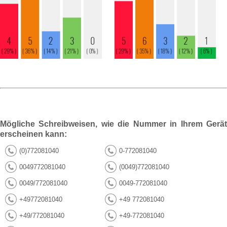
Mögliche Schreibweisen, wie die Nummer in Ihrem Gerät
erscheinen kann:
(0)772081040
0-772081040
0049772081040
(0049)772081040
0049/772081040
0049-772081040
+49772081040
+49 772081040
+49/772081040
+49-772081040