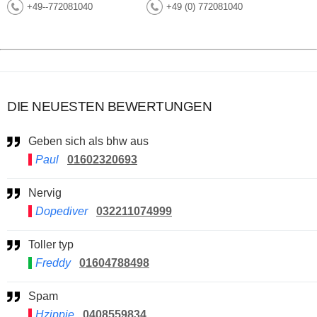
+49--772081040
+49 (0) 772081040
DIE NEUESTEN BEWERTUNGEN
Geben sich als bhw aus
Paul
01602320693
Nervig
Dopediver
032211074999
Toller typ
Freddy
01604788498
Spam
Hzippie
0408559834