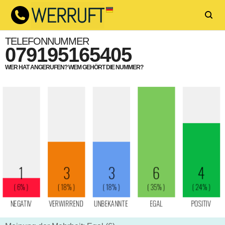
TELEFONNUMMER
079195165405
WER HAT ANGERUFEN? WEM GEHÖRT DIE NUMMER?