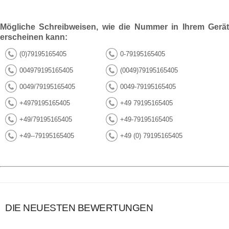
Mögliche Schreibweisen, wie die Nummer in Ihrem Gerät
erscheinen kann:
(0)79195165405
0-79195165405
004979195165405
(0049)79195165405
0049/79195165405
0049-79195165405
+4979195165405
+49 79195165405
+49/79195165405
+49-79195165405
+49--79195165405
+49 (0) 79195165405
DIE NEUESTEN BEWERTUNGEN