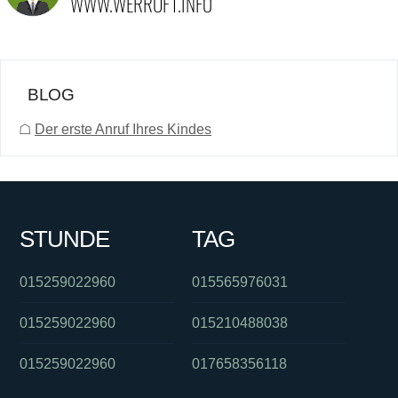
BLOG
☖
Der erste Anruf Ihres Kindes
STUNDE
TAG
015259022960
015565976031
015259022960
015210488038
015259022960
017658356118