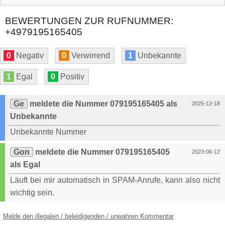
BEWERTUNGEN ZUR RUFNUMMER:
+4979195165405
0
Negativ
0
Verwirrend
1
Unbekannte
1
Egal
0
Positiv
Ge
meldete die Nummer 079195165405 als
2025-12-18
Unbekannte
Unbekannte Nummer
Gon
meldete die Nummer 079195165405
2023-06-12
als Egal
Läuft bei mir automatisch in SPAM-Anrufe, kann also nicht
wichtig sein.
Melde den illegalen / beleidigenden / unwahren Kommentar