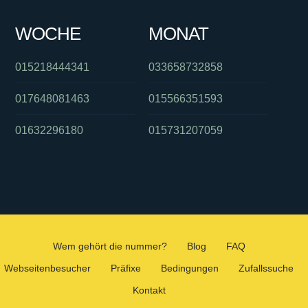
WOCHE
MONAT
015218444341
033658732858
017648081463
015566351593
01632296180
015731207059
Wem gehört die nummer?
Blog
FAQ
Webseitenbesucher
Präfixe
Bedingungen
Zufallssuche
Kontakt