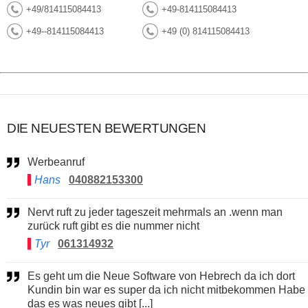
+49/814115084413
+49-814115084413
+49--814115084413
+49 (0) 814115084413
DIE NEUESTEN BEWERTUNGEN
Werbeanruf
Hans
040882153300
Nervt ruft zu jeder tageszeit mehrmals an .wenn man
zurück ruft gibt es die nummer nicht
Tyr
061314932
Es geht um die Neue Software von Hebrech da ich dort
Kundin bin war es super da ich nicht mitbekommen Habe
das es was neues gibt [...]