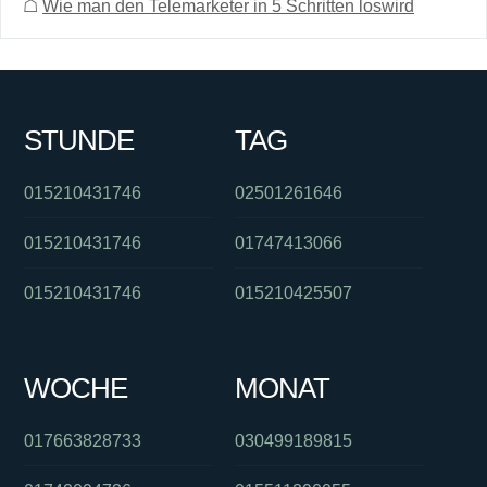
☖
Wie man den Telemarketer in 5 Schritten loswird
STUNDE
TAG
015210431746
02501261646
015210431746
01747413066
015210431746
015210425507
WOCHE
MONAT
017663828733
030499189815