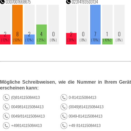
Mögliche Schreibweisen, wie die Nummer in Ihrem Gerät
erscheinen kann:
(0)814115084413
0-814115084413
0049814115084413
(0049)814115084413
0049/814115084413
0049-814115084413
+49814115084413
+49 814115084413