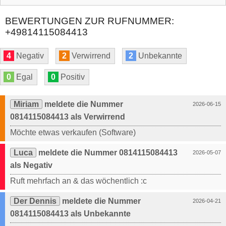
BEWERTUNGEN ZUR RUFNUMMER:
+49814115084413
4
Negativ
2
Verwirrend
2
Unbekannte
0
Egal
0
Positiv
Miriam
meldete die Nummer
2026-06-15
0814115084413 als Verwirrend
Möchte etwas verkaufen (Software)
Luca
meldete die Nummer 0814115084413
2026-05-07
als Negativ
Ruft mehrfach an & das wöchentlich :c
Der Dennis
meldete die Nummer
2026-04-21
0814115084413 als Unbekannte