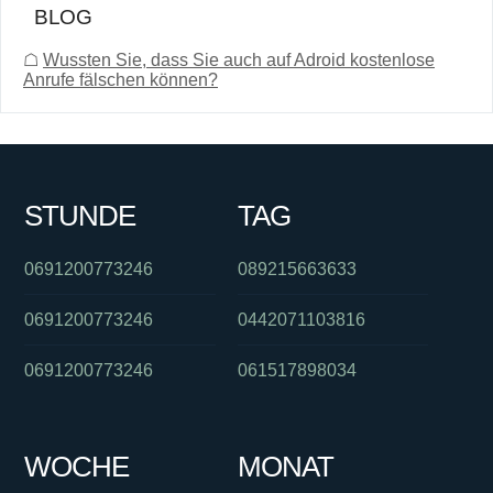
BLOG
☖
Wussten Sie, dass Sie auch auf Adroid kostenlose
Anrufe fälschen können?
STUNDE
TAG
0691200773246
089215663633
0691200773246
0442071103816
0691200773246
061517898034
WOCHE
MONAT