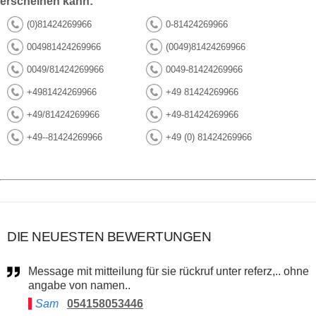
erscheinen kann:
(0)81424269966
0-81424269966
004981424269966
(0049)81424269966
0049/81424269966
0049-81424269966
+4981424269966
+49 81424269966
+49/81424269966
+49-81424269966
+49--81424269966
+49 (0) 81424269966
DIE NEUESTEN BEWERTUNGEN
Message mit mitteilung für sie rückruf unter referz,.. ohne
angabe von namen..
Sam
054158053446