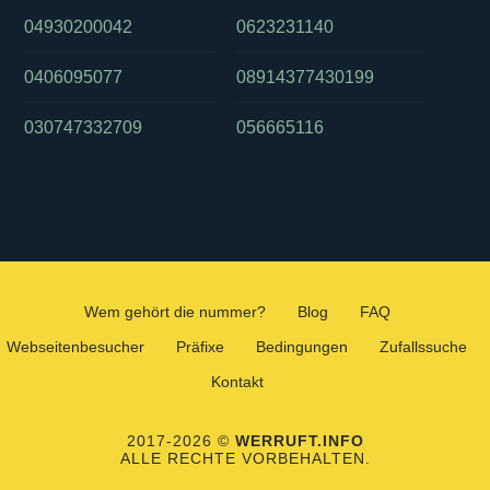
04930200042
0623231140
0406095077
08914377430199
030747332709
056665116
Wem gehört die nummer?
Blog
FAQ
Webseitenbesucher
Präfixe
Bedingungen
Zufallssuche
Kontakt
2017-2026 ©
WERRUFT.INFO
ALLE RECHTE VORBEHALTEN.