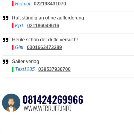
Helmut
022198431070
Ruft ständig an ohne aufforderung
Kp1
021186049616
Heute schon der dritte versuch!
Gitti
0301663473289
Sailer-verlag
Test1235
039537930700