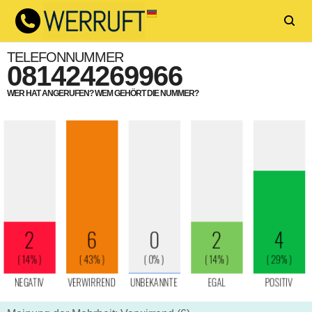
TELEFONNUMMER
081424269966
WER HAT ANGERUFEN? WEM GEHÖRT DIE NUMMER?