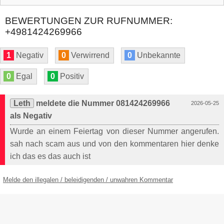
BEWERTUNGEN ZUR RUFNUMMER:
+4981424269966
1
Negativ
0
Verwirrend
0
Unbekannte
0
Egal
0
Positiv
Leth
meldete die Nummer 081424269966
2026-05-25
als Negativ
Wurde an einem Feiertag von dieser Nummer angerufen.
sah nach scam aus und von den kommentaren hier denke
ich das es das auch ist
Melde den illegalen / beleidigenden / unwahren Kommentar