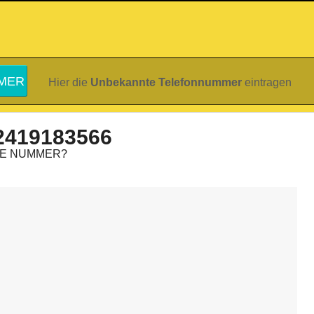
Hier die
Unbekannte Telefonnummer
eintragen
2419183566
IE NUMMER?