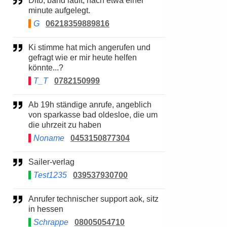
Dito, band läuft, nach etwa einer
minute aufgelegt.
G
06218359889816
Ki stimme hat mich angerufen und
gefragt wie er mir heute helfen
könnte...?
T_T
0782150999
Ab 19h ständige anrufe, angeblich
von sparkasse bad oldesloe, die um
die uhrzeit zu haben
Noname
0453150877304
Sailer-verlag
Test1235
039537930700
Anrufer technischer support aok, sitz
in hessen
Schrappe
08005054710