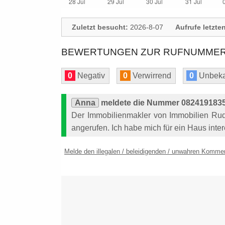
Zuletzt besucht:
2026-8-07
Aufrufe letzte
BEWERTUNGEN ZUR RUFNUMMER: 
0
Negativ
0
Verwirrend
0
Unbeka
Anna
meldete die Nummer 08241918356
Der Immobilienmakler von Immobilien Rud
angerufen. Ich habe mich für ein Haus inte
Melde den illegalen / beleidigenden / unwahren Komme