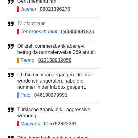
Geht niemand ran
Jasmin
06021396276
Telefonterror
Terrorgeschädigt
040855981835
Offiziell commerzbank aber evtl
betrug da normalerweise 069 anruft
Fenno
023158932050
Ich bin nicht rangegangen. dreimal
wurde ich angerufen. habe die
nummer in der fritzbox gesperrt.
Peto
046190279991
Türkische zahnklinik - aggressive
werbung
Mailvirus
015792623331