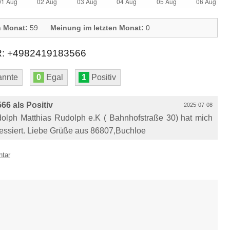
n Monat:
59
Meinung im letzten Monat:
0
+4982419183566
nnte
0
Egal
1
Positiv
6 als Positiv
2025-07-08
olph Matthias Rudolph e.K ( Bahnhofstraße 30) hat mich
ressiert. Liebe Grüße aus 86807,Buchloe
ntar