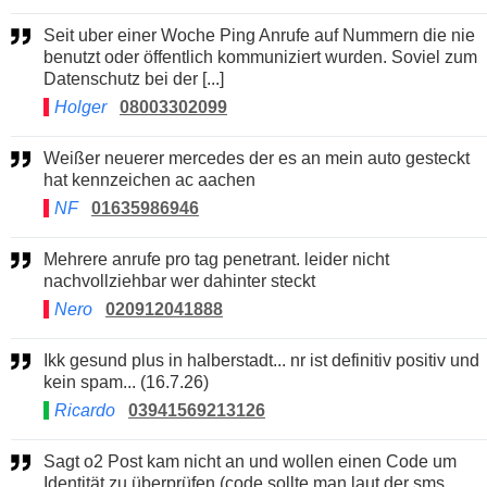
Seit uber einer Woche Ping Anrufe auf Nummern die nie
benutzt oder öffentlich kommuniziert wurden. Soviel zum
Datenschutz bei der [...]
Holger
08003302099
Weißer neuerer mercedes der es an mein auto gesteckt
hat kennzeichen ac aachen
NF
01635986946
Mehrere anrufe pro tag penetrant. leider nicht
nachvollziehbar wer dahinter steckt
Nero
020912041888
Ikk gesund plus in halberstadt... nr ist definitiv positiv und
kein spam... (16.7.26)
Ricardo
03941569213126
Sagt o2 Post kam nicht an und wollen einen Code um
Identität zu überprüfen (code sollte man laut der sms