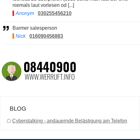
niemals laut vorlesen od [...]
Anonym
030255456210
Barmer salesperson
Nick
016090456883
BLOG
☖
Cyberstalking - andauernde Belästigung am Telefon