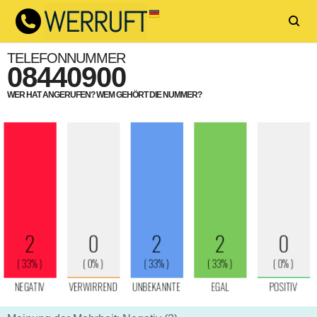
TELEFONNUMMER
08440900
WER HAT ANGERUFEN? WEM GEHÖRT DIE NUMMER?