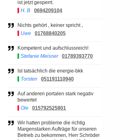
ist jetzt gesperrt.
H. B
0694209104
Nichts gehört , keiner spricht ,
Uwe
01768840205
Kompetent und aufschlussreich!
Stefanie Meisner
01789393770
Ist tatsächlich die energie-bkk
Torsten
051191110940
Auf anderen portalen stark negativ
bewertet
Ole
015792525801
Wir hatten probleme die richtig
Margenstarken Aufträge für unseren
Betrieb zu bekommen, Herr Schröder