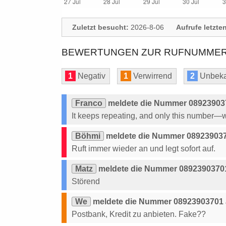
Zuletzt besucht:
2026-8-06
Aufrufe letzte
BEWERTUNGEN ZUR RUFNUMMER:
1
Negativ
1
Verwirrend
2
Unbeka
Franco
meldete die Nummer 08923903
It keeps repeating, and only this number
Böhmi
meldete die Nummer 089239037
Ruft immer wieder an und legt sofort auf.
Matz
meldete die Nummer 0892390370
Störend
We
meldete die Nummer 08923903701 a
Postbank, Kredit zu anbieten. Fake??