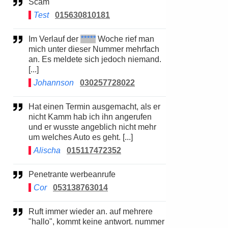
Scam
Test
015630810181
Im Verlauf der
*****
Woche rief man
mich unter dieser Nummer mehrfach
an. Es meldete sich jedoch niemand.
[...]
Johannson
030257728022
Hat einen Termin ausgemacht, als er
nicht Kamm hab ich ihn angerufen
und er wusste angeblich nicht mehr
um welches Auto es geht. [...]
Alischa
015117472352
Penetrante werbeanrufe
Cor
053138763014
Ruft immer wieder an. auf mehrere
"hallo", kommt keine antwort. nummer