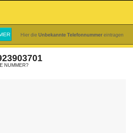
Hier die
Unbekannte Telefonnummer
eintragen
923903701
IE NUMMER?