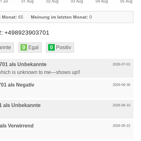
n Monat:
65
Meinung im letzten Monat:
0
 +498923903701
nnte
0
Egal
0
Positiv
701 als Unbekannte
2026-07-01
—which is unknown to me—shows up!!
01 als Negativ
2026-06-30
1 als Unbekannte
2026-06-10
ls Verwirrend
2026-05-22