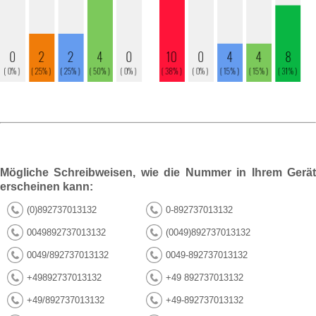
Mögliche Schreibweisen, wie die Nummer in Ihrem Gerät
erscheinen kann:
(0)892737013132
0-892737013132
0049892737013132
(0049)892737013132
0049/892737013132
0049-892737013132
+49892737013132
+49 892737013132
+49/892737013132
+49-892737013132