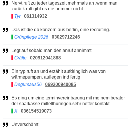
Nervt ruft zu jeder tageszeit mehrmals an .wenn man
zurück ruft gibt es die nummer nicht
Tyr
061314932
Das ist die db konzern aus berlin, eine recruiting.
Grünpflege 2026
03029712246
Legt auf sobald man den anruf annimmt
Gräfte
020912041888
Ein typ ruft an und erzählt aufdringlich was von
wärmepumpen. auflegen ind fertig
Degumaus56
069200940085
Es ging um eine terminvereinbarung mit meinem berater
der sparkasse mittelthüringen.sehr netter kontakt.
X
036154519073
Unverschämt