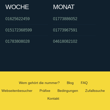
WOCHE
MONAT
01625622459
01773886052
015172368599
01773967591
01783808028
04618082102
Wem gehört die nummer?
Blog
FAQ
Webseitenbesucher
Präfixe
Bedingungen
Zufallssuche
Kontakt