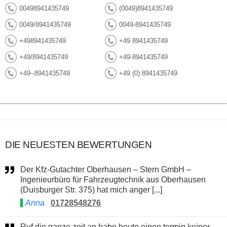
00498941435749
(0049)8941435749
0049/8941435749
0049-8941435749
+498941435749
+49 8941435749
+49/8941435749
+49-8941435749
+49--8941435749
+49 (0) 8941435749
DIE NEUESTEN BEWERTUNGEN
Der Kfz-Gutachter Oberhausen – Stern GmbH –
Ingenieurbüro für Fahrzeugtechnik aus Oberhausen
(Duisburger Str. 375) hat mich anger [...]
Anna
01728548276
Ruf die ganze zeit an habe heute einen termin keiner