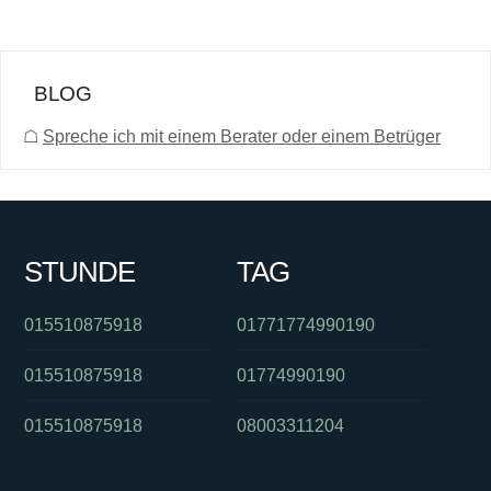
BLOG
☖
Spreche ich mit einem Berater oder einem Betrüger
STUNDE
TAG
015510875918
01771774990190
015510875918
01774990190
015510875918
08003311204