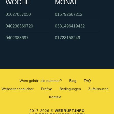
WOCHE
MONAT
01627037050
015792667212
040238369720
0381496419432
0402383697
01728158249
Wem gehört die nummer?
Blog
FAQ
Webseitenbesucher
Präfixe
Bedingungen
Zufallssuche
Kontakt
2017-2026 ©
WERRUFT.INFO