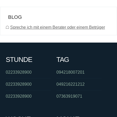
BLOG
☖
Spreche ich mit einem Berater oder einem Betrüger
STUNDE
TAG
02233928900
094218007201
02233928900
049216221212
02233928900
07363919071