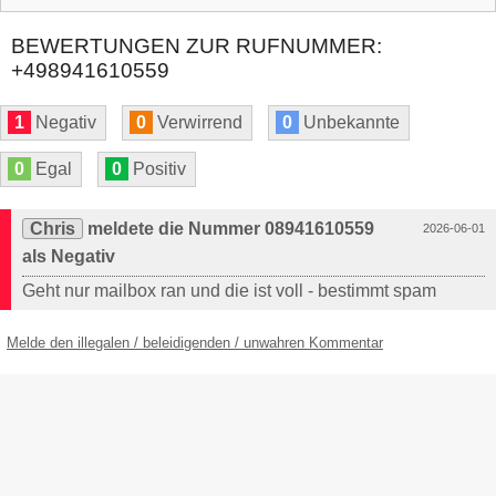
BEWERTUNGEN ZUR RUFNUMMER:
+498941610559
1
Negativ
0
Verwirrend
0
Unbekannte
0
Egal
0
Positiv
Chris
meldete die Nummer 08941610559
2026-06-01
als Negativ
Geht nur mailbox ran und die ist voll - bestimmt spam
Melde den illegalen / beleidigenden / unwahren Kommentar