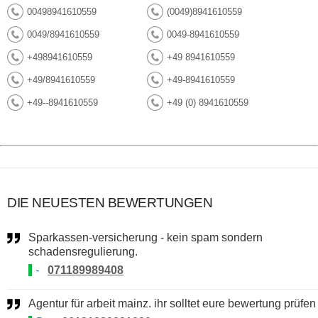
00498941610559
(0049)8941610559
0049/8941610559
0049-8941610559
+498941610559
+49 8941610559
+49/8941610559
+49-8941610559
+49--8941610559
+49 (0) 8941610559
DIE NEUESTEN BEWERTUNGEN
Sparkassen-versicherung - kein spam sondern
schadensregulierung.
-
071189989408
Agentur für arbeit mainz. ihr solltet eure bewertung prüfen