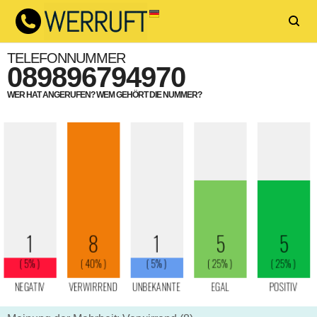
TELEFONNUMMER
089896794970
WER HAT ANGERUFEN? WEM GEHÖRT DIE NUMMER?