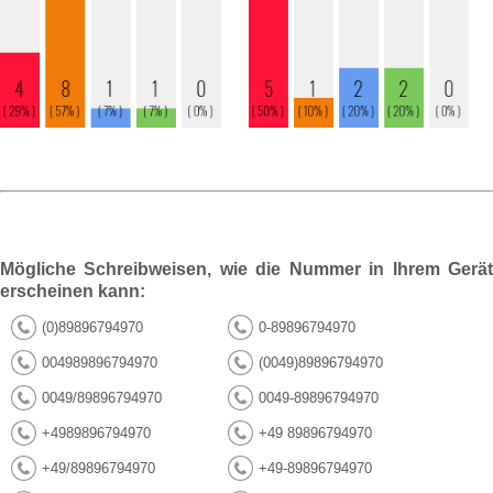
Mögliche Schreibweisen, wie die Nummer in Ihrem Gerät
erscheinen kann:
(0)89896794970
0-89896794970
004989896794970
(0049)89896794970
0049/89896794970
0049-89896794970
+4989896794970
+49 89896794970
+49/89896794970
+49-89896794970