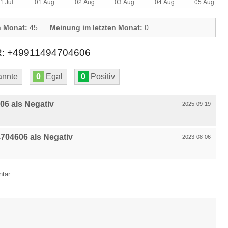
n Monat:
45
Meinung im letzten Monat:
0
+49911494704606
nnte
0
Egal
0
Positiv
6 als Negativ
2025-09-19
704606 als Negativ
2023-08-06
ntar