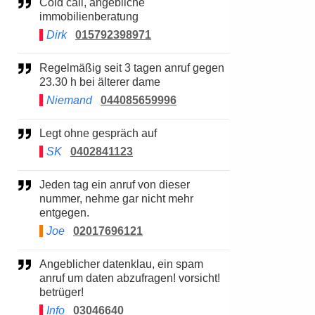
Cold call, angebliche
immobilienberatung
Dirk
015792398971
Regelmäßig seit 3 tagen anruf gegen
23.30 h bei älterer dame
Niemand
044085659996
Legt ohne gespräch auf
SK
0402841123
Jeden tag ein anruf von dieser
nummer, nehme gar nicht mehr
entgegen.
Joe
02017696121
Angeblicher datenklau, ein spam
anruf um daten abzufragen! vorsicht!
betrüger!
Info
03046640