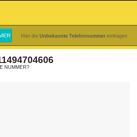
Hier die
Unbekannte Telefonnummer
eintragen
11494704606
IE NUMMER?