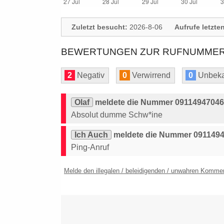
Zuletzt besucht:
2026-8-06
Aufrufe letzte
BEWERTUNGEN ZUR RUFNUMMER: 
2
Negativ
0
Verwirrend
0
Unbeka
Olaf
meldete die Nummer 091149470460
Absolut dumme Schw*ine
Ich Auch
meldete die Nummer 0911494
Ping-Anruf
Melde den illegalen / beleidigenden / unwahren Komme