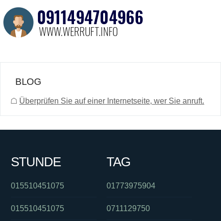
BLOG
☖
Überprüfen Sie auf einer Internetseite, wer Sie anruft.
STUNDE
TAG
015510451075
01773975904
015510451075
0711129750