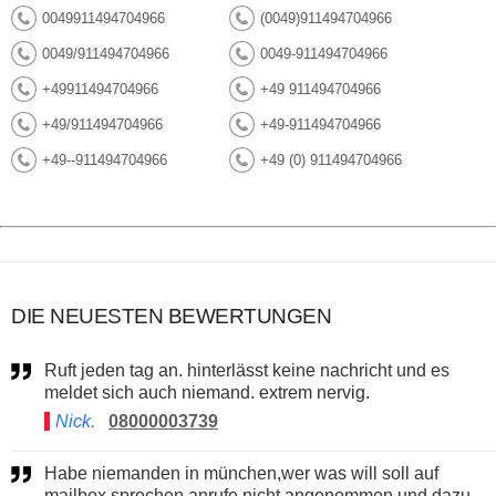
0049911494704966
(0049)911494704966
0049/911494704966
0049-911494704966
+49911494704966
+49 911494704966
+49/911494704966
+49-911494704966
+49--911494704966
+49 (0) 911494704966
DIE NEUESTEN BEWERTUNGEN
Ruft jeden tag an. hinterlässt keine nachricht und es
meldet sich auch niemand. extrem nervig.
Nick.
08000003739
Habe niemanden in münchen,wer was will soll auf
mailbox sprechen.anrufe nicht angenommen und dazu