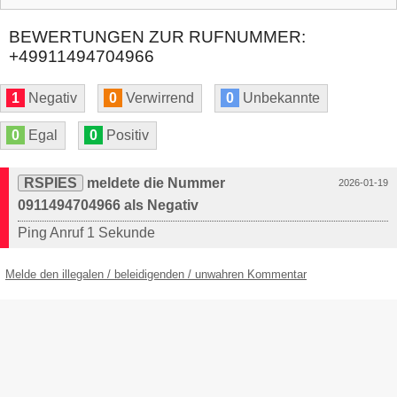
BEWERTUNGEN ZUR RUFNUMMER:
+49911494704966
1
Negativ
0
Verwirrend
0
Unbekannte
0
Egal
0
Positiv
RSPIES
meldete die Nummer
2026-01-19
0911494704966 als Negativ
Ping Anruf 1 Sekunde
Melde den illegalen / beleidigenden / unwahren Kommentar