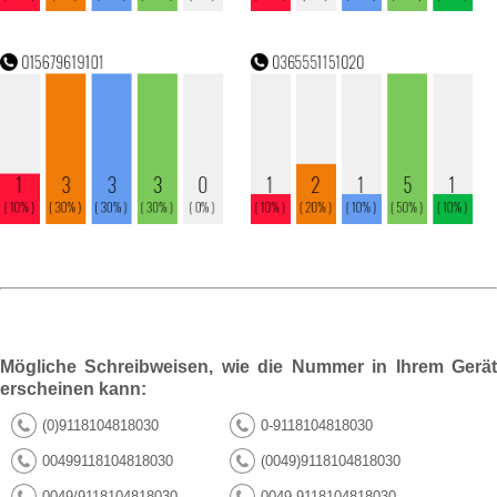
Mögliche Schreibweisen, wie die Nummer in Ihrem Gerät
erscheinen kann:
(0)9118104818030
0-9118104818030
00499118104818030
(0049)9118104818030
0049/9118104818030
0049-9118104818030