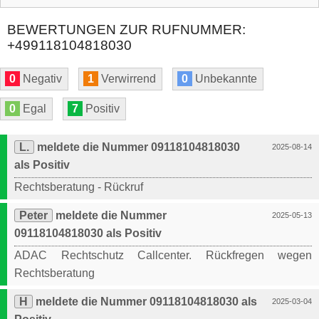
BEWERTUNGEN ZUR RUFNUMMER:
+499118104818030
0
Negativ
1
Verwirrend
0
Unbekannte
0
Egal
7
Positiv
L.
meldete die Nummer 09118104818030
2025-08-14
als Positiv
Rechtsberatung - Rückruf
Peter
meldete die Nummer
2025-05-13
09118104818030 als Positiv
ADAC Rechtschutz Callcenter. Rückfregen wegen
Rechtsberatung
H
meldete die Nummer 09118104818030 als
2025-03-04