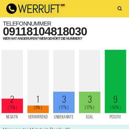
TELEFONNUMMER
09118104818030
WER HAT ANGERUFEN? WEM GEHÖRT DIE NUMMER?