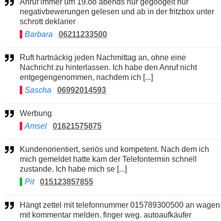
Anruf immer um 19.oo abends nur gegoogelt nur
negativbewerungen gelesen und ab in der fritzbox unter
schrott deklarier
Barbara
06211233500
Ruft hartnäckig jeden Nachmittag an, ohne eine
Nachricht zu hinterlassen. Ich habe den Anruf nicht
entgegengenommen, nachdem ich [...]
Sascha
06992014593
Werbung
Amsel
01621575875
Kundenorientiert, seriös und kompetent. Nach dem ich
mich gemeldet hatte kam der Telefontermin schnell
zustande. Ich habe mich se [...]
Pit
015123857855
Hängt zettel mit telefonnummer 015789300500 an wagen
mit kommentar melden. finger weg. autoaufkäufer