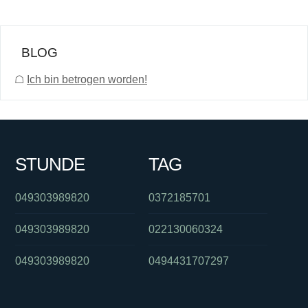
BLOG
☖
Ich bin betrogen worden!
STUNDE
TAG
049303989820
0372185701
049303989820
022130060324
049303989820
0494431707297