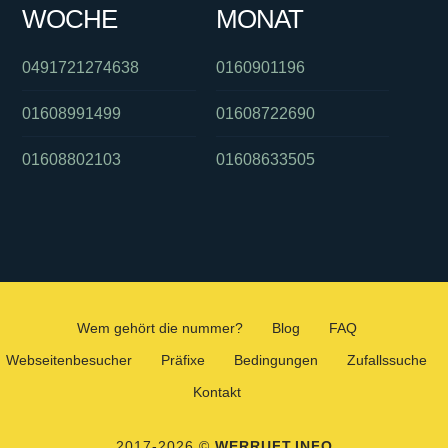
WOCHE
MONAT
0491721274638
0160901196
01608991499
01608722690
01608802103
01608633505
Wem gehört die nummer?
Blog
FAQ
Webseitenbesucher
Präfixe
Bedingungen
Zufallssuche
Kontakt
2017-2026 ©
WERRUFT.INFO