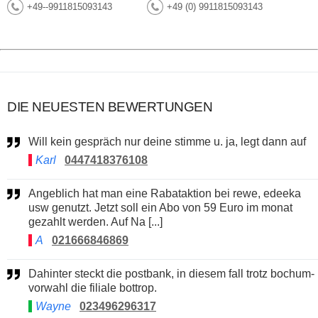
+49--9911815093143
+49 (0) 9911815093143
DIE NEUESTEN BEWERTUNGEN
Will kein gespräch nur deine stimme u. ja, legt dann auf
Karl
0447418376108
Angeblich hat man eine Rabataktion bei rewe, edeeka
usw genutzt. Jetzt soll ein Abo von 59 Euro im monat
gezahlt werden. Auf Na [...]
A
021666846869
Dahinter steckt die postbank, in diesem fall trotz bochum-
vorwahl die filiale bottrop.
Wayne
023496296317