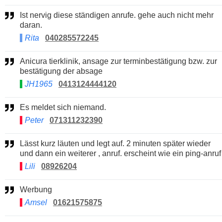
Ist nervig diese ständigen anrufe. gehe auch nicht mehr
daran.
Rita
040285572245
Anicura tierklinik, ansage zur terminbestätigung bzw. zur
bestätigung der absage
JH1965
0413124444120
Es meldet sich niemand.
Peter
071311232390
Lässt kurz läuten und legt auf. 2 minuten später wieder
und dann ein weiterer , anruf. erscheint wie ein ping-anruf
Lili
08926204
Werbung
Amsel
01621575875