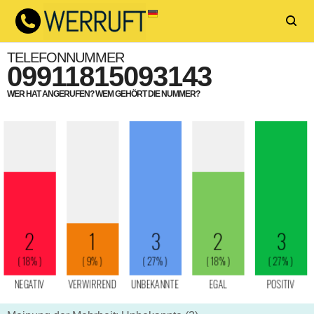
TELEFONNUMMER
09911815093143
WER HAT ANGERUFEN? WEM GEHÖRT DIE NUMMER?