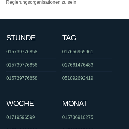
Regierungsorganisationen zu sein
STUNDE
TAG
015739776858
017656965961
015739776858
017661476483
015739776858
051092692419
WOCHE
MONAT
01719596599
015736910275