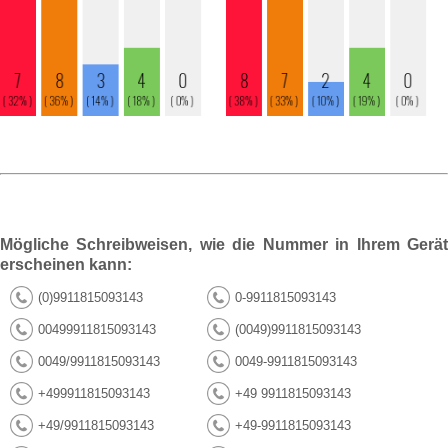
Mögliche Schreibweisen, wie die Nummer in Ihrem Gerät
erscheinen kann:
(0)9911815093143
0-9911815093143
00499911815093143
(0049)9911815093143
0049/9911815093143
0049-9911815093143
+499911815093143
+49 9911815093143
+49/9911815093143
+49-9911815093143