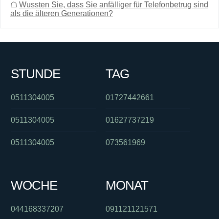
☖
Wussten Sie, dass Sie anfälliger für Telefonbetrug sind
als die älteren Generationen?
STUNDE
TAG
0511304005
01727442661
0511304005
01627737219
0511304005
073561969
WOCHE
MONAT
044168337207
091121121571