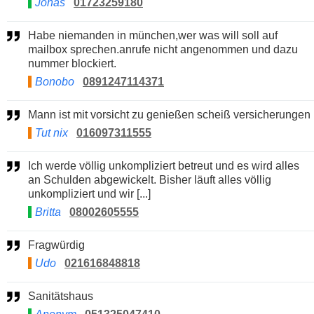
Jonas
01723259180
Habe niemanden in münchen,wer was will soll auf
mailbox sprechen.anrufe nicht angenommen und dazu
nummer blockiert.
Bonobo
0891247114371
Mann ist mit vorsicht zu genießen scheiß versicherungen
Tut nix
016097311555
Ich werde völlig unkompliziert betreut und es wird alles
an Schulden abgewickelt. Bisher läuft alles völlig
unkompliziert und wir [...]
Britta
08002605555
Fragwürdig
Udo
021616848818
Sanitätshaus