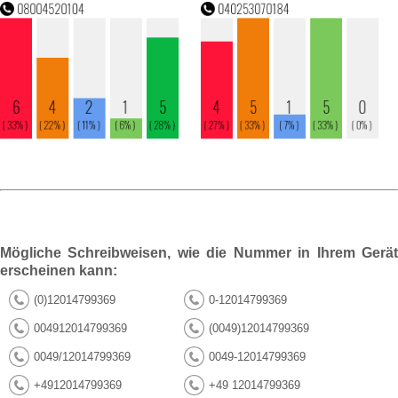
Mögliche Schreibweisen, wie die Nummer in Ihrem Gerät
erscheinen kann:
(0)12014799369
0-12014799369
004912014799369
(0049)12014799369
0049/12014799369
0049-12014799369
+4912014799369
+49 12014799369