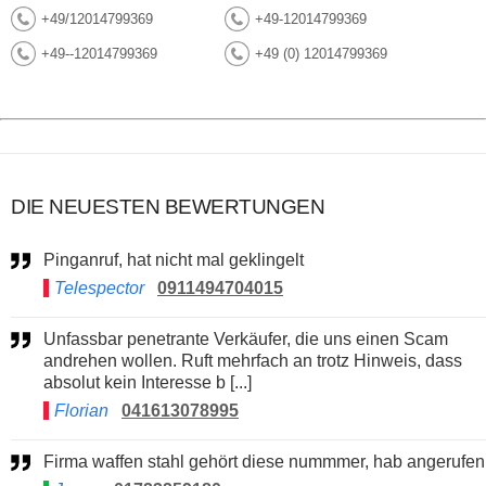
+49/12014799369
+49-12014799369
+49--12014799369
+49 (0) 12014799369
DIE NEUESTEN BEWERTUNGEN
Pinganruf, hat nicht mal geklingelt
Telespector
0911494704015
Unfassbar penetrante Verkäufer, die uns einen Scam
andrehen wollen. Ruft mehrfach an trotz Hinweis, dass
absolut kein Interesse b [...]
Florian
041613078995
Firma waffen stahl gehört diese nummmer, hab angerufen