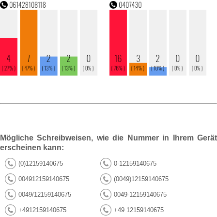
Mögliche Schreibweisen, wie die Nummer in Ihrem Gerät
erscheinen kann:
(0)12159140675
0-12159140675
004912159140675
(0049)12159140675
0049/12159140675
0049-12159140675
+4912159140675
+49 12159140675