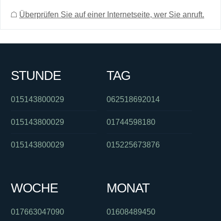
☖
Überprüfen Sie auf einer Internetseite, wer Sie anruft.
STUNDE
TAG
015143800029
062518692014
015143800029
01744598180
015143800029
015225673876
WOCHE
MONAT
017663047090
01608489450