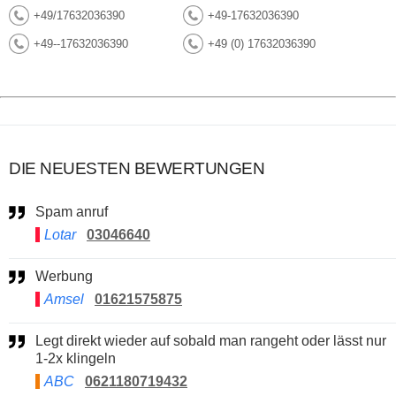
+49/17632036390
+49-17632036390
+49--17632036390
+49 (0) 17632036390
DIE NEUESTEN BEWERTUNGEN
Spam anruf
Lotar
03046640
Werbung
Amsel
01621575875
Legt direkt wieder auf sobald man rangeht oder lässt nur
1-2x klingeln
ABC
0621180719432