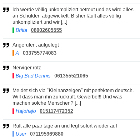
Ich werde völlig unkompliziert betreut und es wird alles
an Schulden abgewickelt. Bisher läuft alles völlig
unkompliziert und wir [...]
Britta
08002605555
Angerufen, aufgelegt
A
033755774083
Nerviger rotz
Big Bad Dennis
061355521065
Meldet sich via "Kleinanzeigen" mit perfektem deutsch.
Will dass man ihn zurückruft. Gewerbe!!! Und was
machen solche Menschen? [...]
Hajohajo
015117472352
Ruft alle paar tage an und legt sofort wieder auf
User
071195969880