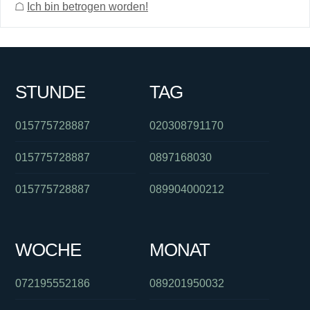
☖
Ich bin betrogen worden!
STUNDE
TAG
015775728887
020308791170
015775728887
0897168030
015775728887
089904000212
WOCHE
MONAT
072195552186
089201950032