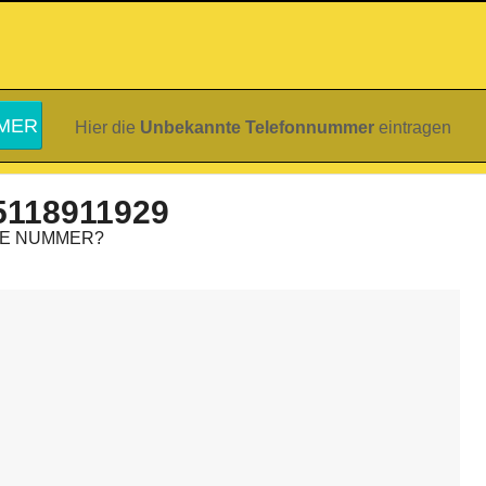
Hier die
Unbekannte Telefonnummer
eintragen
5118911929
IE NUMMER?