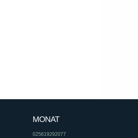
MONAT
025619292077