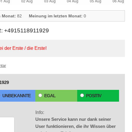
n Monat:
82
Meinung im letzten Monat:
0
+4915118911929
ei der Erste / die Erste!
ntar
1929
UNBEKANNTE
EGAL
POSITIV
Info:
Unsere Service kann nur dank seiner
User funktionieren, die ihr Wissen über