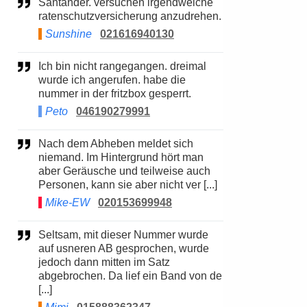
Santander. versuchen irgendwelche
ratenschutzversicherung anzudrehen.
Sunshine
021616940130
Ich bin nicht rangegangen. dreimal
wurde ich angerufen. habe die
nummer in der fritzbox gesperrt.
Peto
046190279991
Nach dem Abheben meldet sich
niemand. Im Hintergrund hört man
aber Geräusche und teilweise auch
Personen, kann sie aber nicht ver [...]
Mike-EW
020153699948
Seltsam, mit dieser Nummer wurde
auf usneren AB gesprochen, wurde
jedoch dann mitten im Satz
abgebrochen. Da lief ein Band von de
[...]