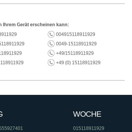
n Ihrem Gerät erscheinen kann:
8911929
004915118911929
5118911929
0049-15118911929
118911929
+49/15118911929
5118911929
+49 (0) 15118911929
G
WOCHE
555927401
015118911929