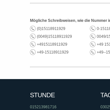
Mögliche Schreibweisen, wie die Nummer i
(0)15118911929
0-1511
(0049)15118911929
0049/1
+4915118911929
+49 15
+49-15118911929
+49--1
STUNDE
TA
015213981716
0302