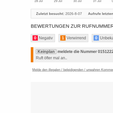
Zuletzt besucht:
2026-8-07
Aufrufe letzte
BEWERTUNGEN ZUR RUFNUMMER: 
0
Negativ
1
Verwirrend
0
Unbeka
Keinplan
meldete die Nummer 0151222
Ruft öfter mal an..
Melde den illegalen / beleidigenden / unwahren Komme