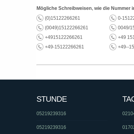
Mögliche Schreibweisen, wie die Nummer i
(0)15122266261
0-1512
(0049)15122266261
0049/1
+4915122266261
+49 15
+49-15122266261
+49--1
STUNDE
TA
05219239316
0210
05219239316
0170