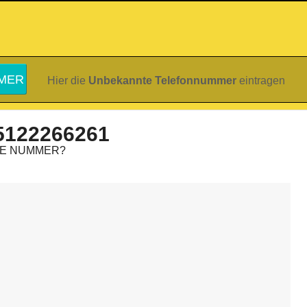
Hier die
Unbekannte Telefonnummer
eintragen
5122266261
IE NUMMER?