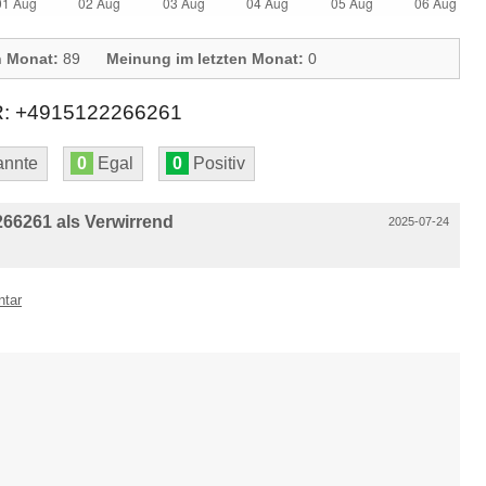
n Monat:
89
Meinung im letzten Monat:
0
+4915122266261
nnte
0
Egal
0
Positiv
66261 als Verwirrend
2025-07-24
ntar