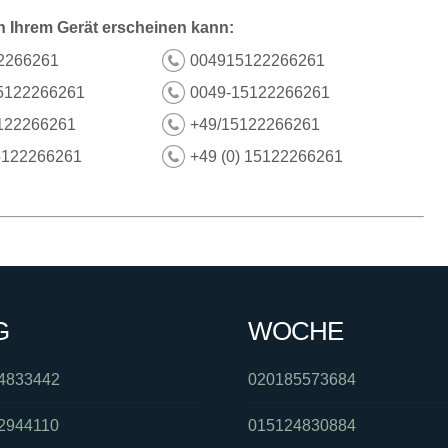
n Ihrem Gerät erscheinen kann:
2266261
004915122266261
5122266261
0049-15122266261
122266261
+49/15122266261
5122266261
+49 (0) 15122266261
G
WOCHE
4833442
020185573684
2944110
015124830884