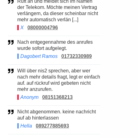
Ruft an und meldet sich im Namen
der Telekom. Möchte meinen Vertrag
verlängern, da dieser scheinbar nicht
mehr automatisch verlän [...]
X
08000004796
Nach entgegennahme des anrufes
wurde sofort aufgelegt.
Dagobert Ramos
01732330989
Will über nis2 sprechen, aber wer
nach mehr details fragt, legt er einfach
auf. auf rückruf wird gebeten nicht
mehr anzurufen.
Anonym
08151368213
Nicht abgenommen. keine nachricht
auf ab hinterlassen
Hella
089277885693