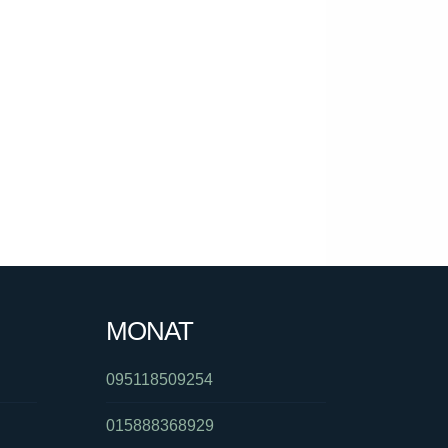
MONAT
095118509254
015888368929