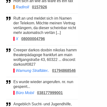
Hört sich an wie als wäre es ein fax
Radlroll
0157926
Ruft an und meldet sich im Namen
der Telekom. Möchte meinen Vertrag
verlängern, da dieser scheinbar nicht
mehr automatisch verlän [...]
X
08000004796
Creeper darkos doxbin nikolas hamm
theaterpädagoge frankfurt am main
wolfgangstraße 43, 60322 ... discord:
darkos#0827
Warnung Straftäter..
01794868546
Es wurde wieder angerufen. nr. nun
gesperrt...
Büro Mobil
038177999001
Angeblich Sucht- und Jugendhilfe,