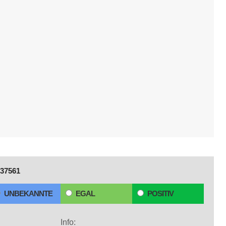
37561
UNBEKANNTE
EGAL
POSITIV
Info: