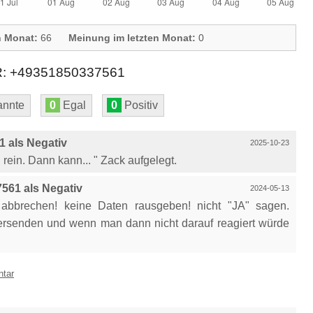
n Monat:
66
Meinung im letzten Monat:
0
+49351850337561
nnte
0
Egal
0
Positiv
 als Negativ
2025-10-23
rein. Dann kann... " Zack aufgelegt.
561 als Negativ
2024-05-13
t abbrechen! keine Daten rausgeben! nicht "JA" sagen.
versenden und wenn man dann nicht darauf reagiert würde
ntar