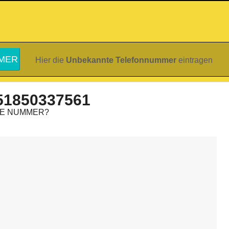
Hier die
Unbekannte Telefonnummer
eintragen
51850337561
IE NUMMER?