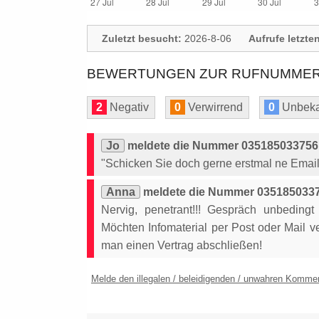
Zuletzt besucht:
2026-8-06
Aufrufe letzte
BEWERTUNGEN ZUR RUFNUMMER: 
2
Negativ
0
Verwirrend
0
Unbeka
Jo
meldete die Nummer 0351850337561
"Schicken Sie doch gerne erstmal ne Email 
Anna
meldete die Nummer 0351850337
Nervig, penetrant!!! Gespräch unbeding
Möchten Infomaterial per Post oder Mail 
man einen Vertrag abschließen!
Melde den illegalen / beleidigenden / unwahren Komme