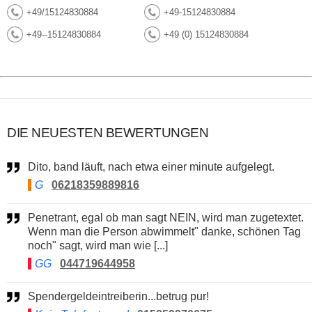
+49/15124830884
+49-15124830884
+49--15124830884
+49 (0) 15124830884
DIE NEUESTEN BEWERTUNGEN
Dito, band läuft, nach etwa einer minute aufgelegt.
G
06218359889816
Penetrant, egal ob man sagt NEIN, wird man zugetextet.
Wenn man die Person abwimmelt" danke, schönen Tag
noch" sagt, wird man wie [...]
GG
044719644958
Spendergeldeintreiberin...betrug pur!