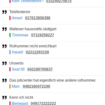
Kein Telefonterror !
015259270675
Telefonterror
Amsel
017613856396
Malteser hausnotrfu stuttgart
Timmmae
07119258227
Rufnummer nicht erreichbar!
Harald
02212293159
Unserös
Seat 56
043190700637
Das jobcenter hat eigentlich eine andere rufnummer.
Marc
0482160472100
Kenn ich nicht
Bernward
049172222222