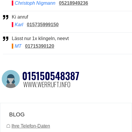
Christoph Nigmann
05218949236
Ki anruf
Karl
015735999150
Lässt nur 1x klingeln, neevt
MT
01715390120
BLOG
☖
Ihre Telefon-Daten