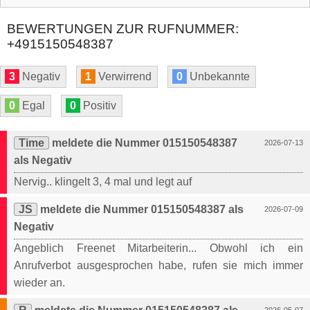
BEWERTUNGEN ZUR RUFNUMMER:
+4915150548387
3
Negativ
1
Verwirrend
0
Unbekannte
0
Egal
0
Positiv
Time
meldete die Nummer 015150548387
2026-07-13
als Negativ
Nervig.. klingelt 3, 4 mal und legt auf
JS
meldete die Nummer 015150548387 als
2026-07-09
Negativ
Angeblich Freenet Mitarbeiterin... Obwohl ich ein
Anrufverbot ausgesprochen habe, rufen sie mich immer
wieder an.