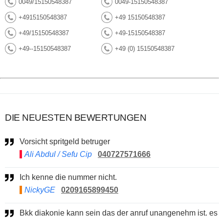
0049/15150548387
0049-15150548387
+4915150548387
+49 15150548387
+49/15150548387
+49-15150548387
+49--15150548387
+49 (0) 15150548387
DIE NEUESTEN BEWERTUNGEN
Vorsicht spritgeld betruger
Ali Abdul / Sefu Cip
040727571666
Ich kenne die nummer nicht.
NickyGE
0209165899450
Bkk diakonie kann sein das der anruf unangenehm ist. es