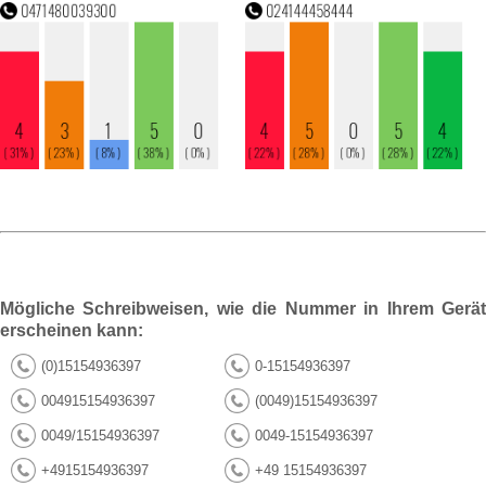
Mögliche Schreibweisen, wie die Nummer in Ihrem Gerät
erscheinen kann:
(0)15154936397
0-15154936397
004915154936397
(0049)15154936397
0049/15154936397
0049-15154936397
+4915154936397
+49 15154936397