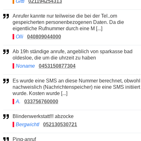
Gitti
021194254313
Anrufer kannte nur teilweise die bei der Tel..om
gespeicherten personenbezogenen Daten. Da die
eigentliche Rufnummer durch eine M [...]
Olli
040809044000
Ab 19h ständige anrufe, angeblich von sparkasse bad
oldesloe, die um die uhrzeit zu haben
Noname
0453150877304
Es wurde eine SMS an diese Nummer berechnet, obwohl
nachweislich (Nachrichtenspeicher) nie eine SMS initiiert
wurde. Kosten wurde [...]
A.
033756760000
Blindenwerkstatt!!! abzocke
Bergwichtl
052130530721
Ping-anruf