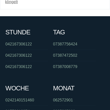
klingelt
STUNDE
TAG
042167306122
07387756424
042167306122
07387472502
042167306122
07387008779
WOCHE
MONAT
0242140151460
062572901