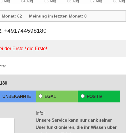
n Monat:
82
Meinung im letzten Monat:
0
 +491744598180
ei der Erste / die Erste!
ntar
180
UNBEKANNTE
EGAL
POSITIV
Info:
Unsere Service kann nur dank seiner
User funktionieren, die ihr Wissen über