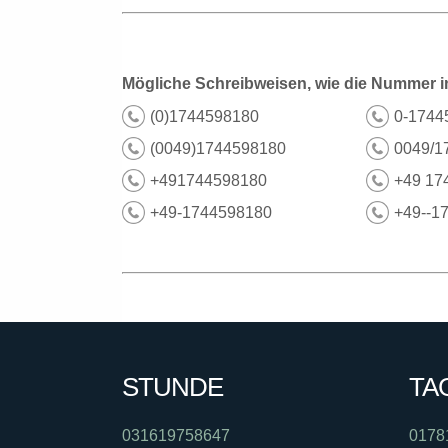
Mögliche Schreibweisen, wie die Nummer i
(0)1744598180
0-1744
(0049)1744598180
0049/1
+491744598180
+49 17
+49-1744598180
+49--1
STUNDE
TA
031619758647
0178