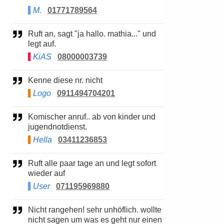
M.
01771789564
Ruft an, sagt "ja hallo. mathia..." und
legt auf.
KiAS
08000003739
Kenne diese nr. nicht
Logo
0911494704201
Komischer anruf.. ab von kinder und
jugendnotdienst.
Hella
03411236853
Ruft alle paar tage an und legt sofort
wieder auf
User
071195969880
Nicht rangehen! sehr unhöflich. wollte
nicht sagen um was es geht nur einen