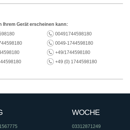
n Ihrem Gerät erscheinen kann:
598180
00491744598180
744598180
0049-1744598180
44598180
+49/1744598180
744598180
+49 (0) 1744598180
G
WOCHE
1567775
03312871249