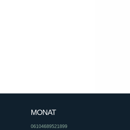
MONAT
06104689521899