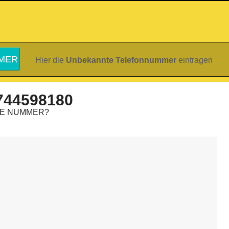
Hier die
Unbekannte Telefonnummer
eintragen
744598180
IE NUMMER?