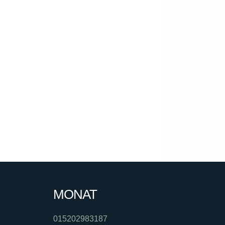
MONAT
015202983187