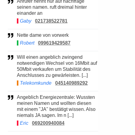
Anrufer nennt nur auf nachfrage
seinen namen. ruft dreimal hinter
einander an
Gaby
021738522781
Nette dame von vorwerk
Robert
099619429587
Will einen angeblich zwingend
notwendigen Wechsel von 16Mbit auf
50Mbit verkaufen um Stabilität des
Anschlusses zu gewärleisten. [...]
Telekomkunde
045140989292
Angeblich Energiezentrale: Wussten
meinen Namen und wollten diesen
mit einem "JA" bestätigt wissen. Also
niemals JA sagen. Im n [...]
Eric
069200940084