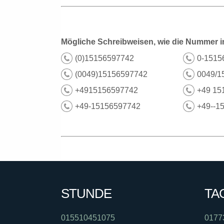
Mögliche Schreibweisen, wie die Nummer i
(0)15156597742
0-1515
(0049)15156597742
0049/1
+4915156597742
+49 15
+49-15156597742
+49--1
STUNDE
TA
015510451075
0177