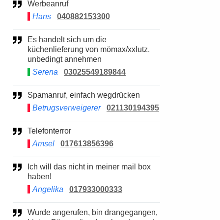
Werbeanruf
Hans
040882153300
Es handelt sich um die
küchenlieferung von mömax/xxlutz.
unbedingt annehmen
Serena
03025549189844
Spamanruf, einfach wegdrücken
Betrugsverweigerer
021130194395
Telefonterror
Amsel
017613856396
Ich will das nicht in meiner mail box
haben!
Angelika
017933000333
Wurde angerufen, bin drangegangen,