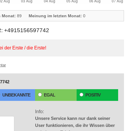
n Monat:
89
Meinung im letzten Monat:
0
+4915156597742
ei der Erste / die Erste!
ntar
7742
UNBEKANNTE
EGAL
POSITIV
Info:
Unsere Service kann nur dank seiner
User funktionieren, die ihr Wissen über