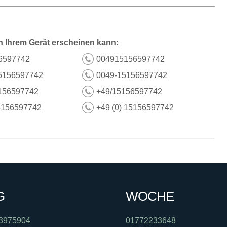
n Ihrem Gerät erscheinen kann:
6597742
004915156597742
5156597742
0049-15156597742
156597742
+49/15156597742
5156597742
+49 (0) 15156597742
G
WOCHE
3975904
01772233648