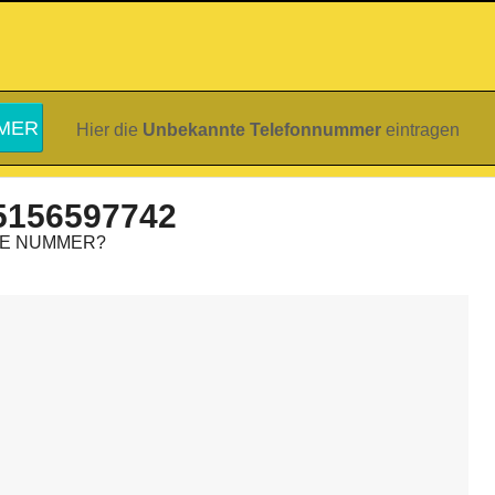
Hier die
Unbekannte Telefonnummer
eintragen
5156597742
IE NUMMER?