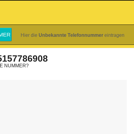
Hier die
Unbekannte Telefonnummer
eintragen
5157786908
IE NUMMER?