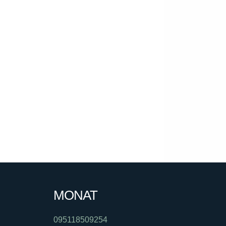
MONAT
095118509254