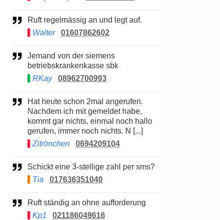
Ruft regelmässig an und legt auf.
Walter
01607862602
Jemand von der siemens
betriebskrankenkasse sbk
RKay
08962700993
Hat heute schon 2mal angerufen.
Nachdem ich mit gemeldet habe,
kommt gar nichts, einmal noch hallo
gerufen, immer noch nichts. N [...]
Zitrönchen
0694209104
Schickt eine 3-stellige zahl per sms?
Tia
017636351040
Ruft ständig an ohne aufforderung
Kp1
021186049616