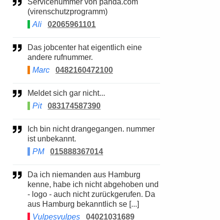
Servicenummer von panda.com
(virenschutzprogramm)
Ali
02065961101
Das jobcenter hat eigentlich eine
andere rufnummer.
Marc
0482160472100
Meldet sich gar nicht...
Pit
083174587390
Ich bin nicht drangegangen. nummer
ist unbekannt.
PM
015888367014
Da ich niemanden aus Hamburg
kenne, habe ich nicht abgehoben und
- logo - auch nicht zurückgerufen. Da
aus Hamburg bekanntlich se [...]
Vulpesvulpes
04021031689