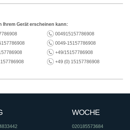
n Ihrem Gerät erscheinen kann:
7786908
004915157786908
5157786908
0049-15157786908
157786908
+49/15157786908
5157786908
+49 (0) 15157786908
G
WOCHE
4833442
020185573684