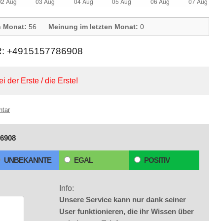
n Monat:
56
Meinung im letzten Monat:
0
+4915157786908
ei der Erste / die Erste!
ntar
6908
UNBEKANNTE
EGAL
POSITIV
Info:
Unsere Service kann nur dank seiner
User funktionieren, die ihr Wissen über