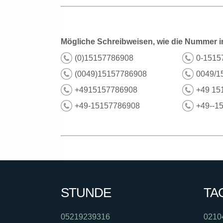
Mögliche Schreibweisen, wie die Nummer i
(0)15157786908
0-1515
(0049)15157786908
0049/1
+4915157786908
+49 15
+49-15157786908
+49--1
STUNDE
TA
05219239316
0210