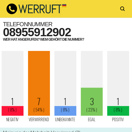
TELEFONNUMMER
08955912902
WER HAT ANGERUFEN? WEM GEHÖRT DIE NUMMER?