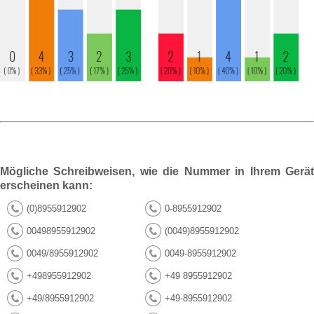
Mögliche Schreibweisen, wie die Nummer in Ihrem Gerät
erscheinen kann:
(0)8955912902
0-8955912902
00498955912902
(0049)8955912902
0049/8955912902
0049-8955912902
+498955912902
+49 8955912902
+49/8955912902
+49-8955912902