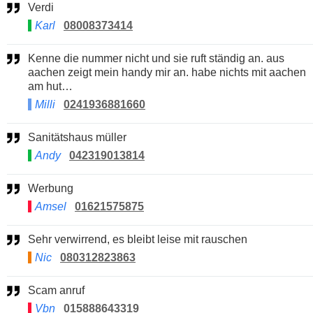
Verdi
Karl
08008373414
Kenne die nummer nicht und sie ruft ständig an. aus
aachen zeigt mein handy mir an. habe nichts mit aachen
am hut…
Milli
0241936881660
Sanitätshaus müller
Andy
042319013814
Werbung
Amsel
01621575875
Sehr verwirrend, es bleibt leise mit rauschen
Nic
080312823863
Scam anruf
Vbn
015888643319