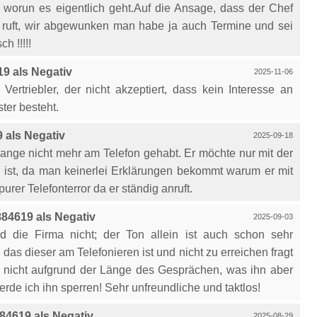
 worun es eigentlich geht.Auf die Ansage, dass der Chef
 ruft, wir abgewunken man habe ja auch Termine und sei
h !!!!!
9 als Negativ
2025-11-06
ertriebler, der nicht akzeptiert, dass kein Interesse an
ter besteht.
als Negativ
2025-09-18
ange nicht mehr am Telefon gehabt. Er möchte nur mit der
 ist, da man keinerlei Erklärungen bekommt warum er mit
urer Telefonterror da er ständig anruft.
84619 als Negativ
2025-09-03
 die Firma nicht; der Ton allein ist auch schon sehr
as dieser am Telefonieren ist und nicht zu erreichen fragt
er nicht aufgrund der Länge des Gesprächen, was ihn aber
erde ich ihn sperren! Sehr unfreundliche und taktlos!
4619 als Negativ
2025-08-29