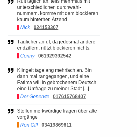
Ruft täglich an, teils mehrmals mit
unterschiedlichen durchwahl-
nummern. komme mit dem blockieren
kaum hinterher. Ätzend
Nick
024153307
Täglicher anruf, da jedesmal andere
endziffern, nützt blockieren nichts.
Conny
061929392542
Klingelt tagelang mehrfach an. Bin
dann mal rangegangen, und eine
Fatima will in gebrochenem Deutsch
eine Umfrage zu meiner Stadt [...]
Der Genervte
017615768407
Stellen merkwürdige fragen über alte
vorgänge
Ron Gill
03419869611