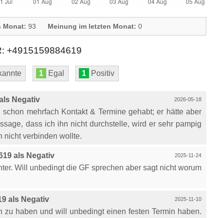
n Monat:
93
Meinung im letzten Monat:
0
+4915159884619
annte
1
Egal
1
Positiv
ls Negativ
2026-05-18
n schon mehrfach Kontakt & Termine gehabt; er hätte aber
sage, dass ich ihn nicht durchstelle, wird er sehr pampig
 nicht verbinden wollte.
19 als Negativ
2025-11-24
inter. Will unbedingt die GF sprechen aber sagt nicht worum
9 als Negativ
2025-11-10
 zu haben und will unbedingt einen festen Termin haben.