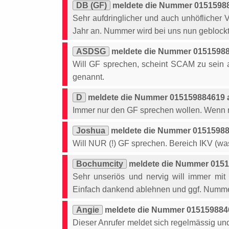
DB (GF)
meldete die Nummer 01515988
Sehr aufdringlicher und auch unhöflicher V
Jahr an. Nummer wird bei uns nun geblockt
ASDSG
meldete die Nummer 01515988
Will GF sprechen, scheint SCAM zu sein 
genannt.
D
meldete die Nummer 015159884619 a
Immer nur den GF sprechen wollen. Wenn ma
Joshua
meldete die Nummer 015159884
Will NUR (!) GF sprechen. Bereich IKV (was
Bochumcity
meldete die Nummer 0151
Sehr unseriös und nervig will immer mit
Einfach dankend ablehnen und ggf. Numme
Angie
meldete die Nummer 0151598846
Dieser Anrufer meldet sich regelmässig un