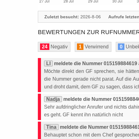
Zuletzt besucht:
2026-8-06
Aufrufe letzte
BEWERTUNGEN ZUR RUFNUMMER: 
24
Negativ
1
Verwirrend
0
Unbek
Ll
meldete die Nummer 015159884619 a
Möchte direkt den GF sprechen, sie hätte
die Nummer gerade nicht parat. Auf die Aus
und droht damit, dem GF zu sagen, dass ich
Nadja
meldete die Nummer 0151598846
Sehr aufdringlicher Anrufer und nichts dah
es geht. GF kennt ihn natürlich nicht
Tina
meldete die Nummer 01515988461
Behauptet schon mit dem Chef gesprochen