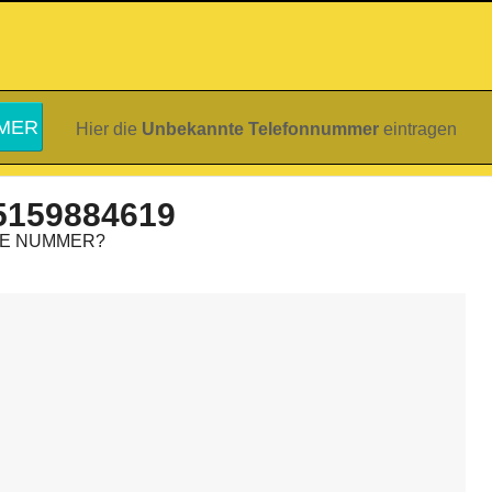
Hier die
Unbekannte Telefonnummer
eintragen
5159884619
IE NUMMER?