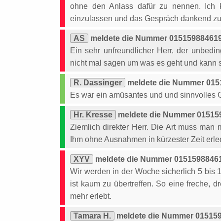
ohne den Anlass dafür zu nennen. Ich k
einzulassen und das Gespräch dankend z
AS
meldete die Nummer 015159884619 
Ein sehr unfreundlicher Herr, der unbedi
nicht mal sagen um was es geht und kann s
R. Dassinger
meldete die Nummer 0151
Es war ein amüsantes und und sinnvolles 
Hr. Kresse
meldete die Nummer 015159
Ziemlich direkter Herr. Die Art muss ma
Ihm ohne Ausnahmen in kürzester Zeit erled
XYV
meldete die Nummer 01515988461
Wir werden in der Woche sicherlich 5 bis 
ist kaum zu übertreffen. So eine freche, d
mehr erlebt.
Tamara H.
meldete die Nummer 015159