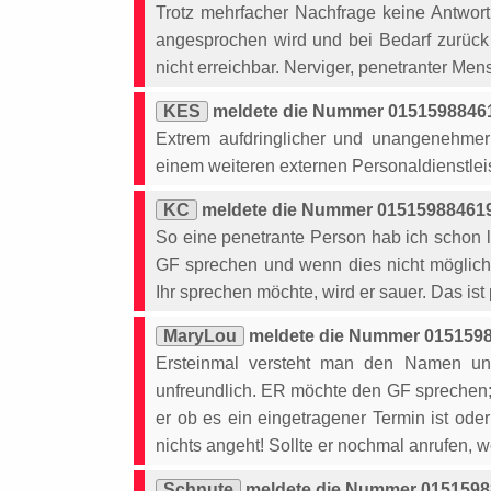
Trotz mehrfacher Nachfrage keine Antwort
angesprochen wird und bei Bedarf zurück
nicht erreichbar. Nerviger, penetranter Mensc
KES
meldete die Nummer 01515988461
Extrem aufdringlicher und unangenehmer V
einem weiteren externen Personaldienstleis
KC
meldete die Nummer 015159884619 
So eine penetrante Person hab ich schon l
GF sprechen und wenn dies nicht möglich
Ihr sprechen möchte, wird er sauer. Das ist p
MaryLou
meldete die Nummer 0151598
Ersteinmal versteht man den Namen und
unfreundlich. ER möchte den GF sprechen; d
er ob es ein eingetragener Termin ist od
nichts angeht! Sollte er nochmal anrufen, w
Schnute
meldete die Nummer 01515988