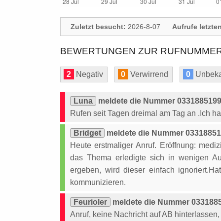
Zuletzt besucht:
2026-8-07
Aufrufe letzte
BEWERTUNGEN ZUR RUFNUMMER: 
2
Negativ
0
Verwirrend
0
Unbeka
Luna
meldete die Nummer 03318851993
Rufen seit Tagen dreimal am Tag an .Ich ha
Bridget
meldete die Nummer 033188519
Heute erstmaliger Anruf. Eröffnung: med
das Thema erledigte sich in wenigen Aug
ergeben, wird dieser einfach ignoriert.H
kommunizieren.
Feurioler
meldete die Nummer 0331885
Anruf, keine Nachricht auf AB hinterlasse