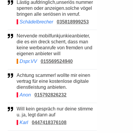
Lästig aufdringlich,unseriös nummer
sperren oder anzeigen.solche vögel
bringen alle seriösen in verruf.
Schädelbrecher
035818999253
Nervende mobilfunkjunkieanbieter,
die es ein dreck scherrt, dass man
keine werbeanrufe von fremden und
eigenen anbieter will
Dspr.VV
015569524940
Achtung scammer! wollte mir einen
vertrag für eine kostenlose digitale
dienstleistung anbieten.
Anon
015792826232
Will kein gespräch nur deine stimme
u. ja, legt dann auf
Karl
0447418376108