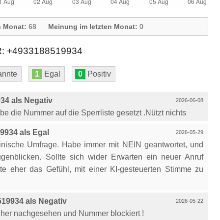
n Monat:
68
Meinung im letzten Monat:
0
+4933188519934
nnte
1
Egal
0
Positiv
4 als Negativ
2026-06-08
be die Nummer auf die Sperrliste gesetzt .Nützt nichts
934 als Egal
2026-05-29
izinische Umfrage. Habe immer mit NEIN geantwortet, und
enblicken. Sollte sich wider Erwarten ein neuer Anruf
atte eher das Gefühl, mit einer KI-gesteuerten Stimme zu
19934 als Negativ
2026-05-22
n, her nachgesehen und Nummer blockiert !