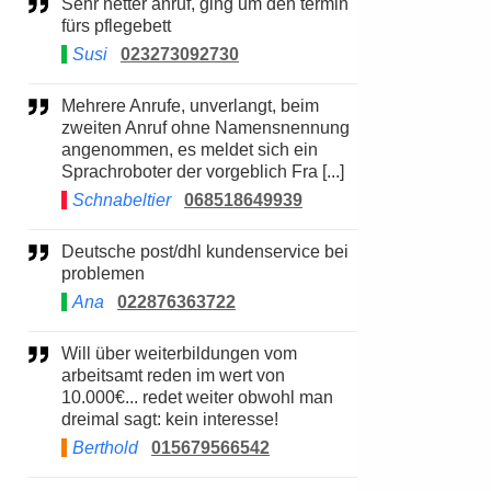
Sehr netter anruf, ging um den termin
fürs pflegebett
Susi
023273092730
Mehrere Anrufe, unverlangt, beim
zweiten Anruf ohne Namensnennung
angenommen, es meldet sich ein
Sprachroboter der vorgeblich Fra [...]
Schnabeltier
068518649939
Deutsche post/dhl kundenservice bei
problemen
Ana
022876363722
Will über weiterbildungen vom
arbeitsamt reden im wert von
10.000€... redet weiter obwohl man
dreimal sagt: kein interesse!
Berthold
015679566542