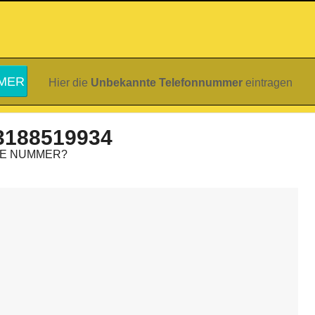
Hier die
Unbekannte Telefonnummer
eintragen
3188519934
IE NUMMER?