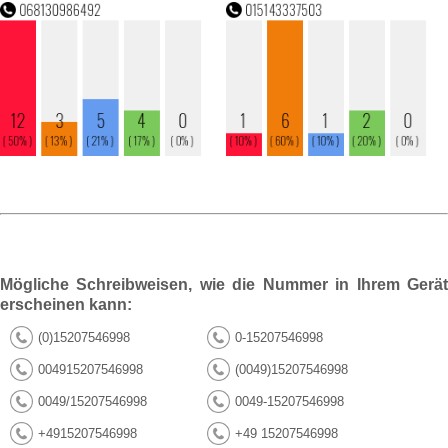
Mögliche Schreibweisen, wie die Nummer in Ihrem Gerät
erscheinen kann:
(0)15207546998
0-15207546998
004915207546998
(0049)15207546998
0049/15207546998
0049-15207546998
+4915207546998
+49 15207546998