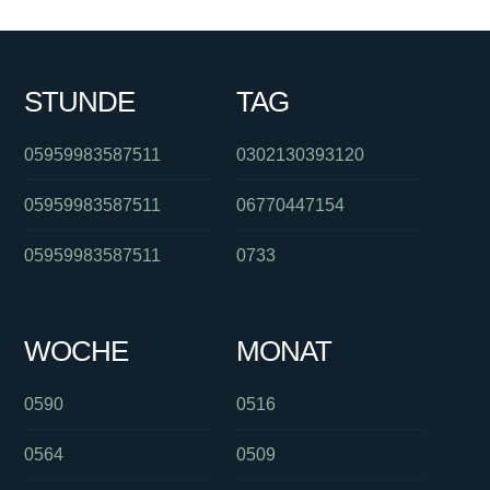
STUNDE
TAG
05959983587511
0302130393120
05959983587511
06770447154
05959983587511
0733
WOCHE
MONAT
0590
0516
0564
0509