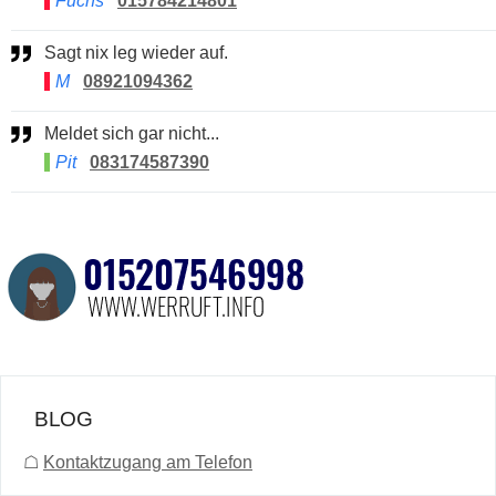
Fuchs
015784214801
Sagt nix leg wieder auf.
M
08921094362
Meldet sich gar nicht...
Pit
083174587390
BLOG
☖
Kontaktzugang am Telefon