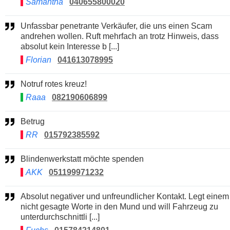
Samantha
040655800020
Unfassbar penetrante Verkäufer, die uns einen Scam
andrehen wollen. Ruft mehrfach an trotz Hinweis, dass
absolut kein Interesse b [...]
Florian
041613078995
Notruf rotes kreuz!
Raaa
082190606899
Betrug
RR
015792385592
Blindenwerkstatt möchte spenden
AKK
051199971232
Absolut negativer und unfreundlicher Kontakt. Legt einem
nicht gesagte Worte in den Mund und will Fahrzeug zu
unterdurchschnittli [...]